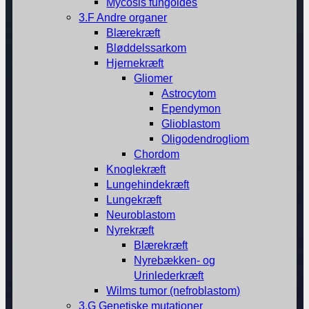
Mycosis fungoides
3.F Andre organer
Blærekræft
Bløddelssarkom
Hjernekræft
Gliomer
Astrocytom
Ependymon
Glioblastom
Oligodendrogliom
Chordom
Knoglekræft
Lungehindekræft
Lungekræft
Neuroblastom
Nyrekræft
Blærekræft
Nyrebækken- og
Urinlederkræft
Wilms tumor (nefroblastom)
3.G Genetiske mutationer