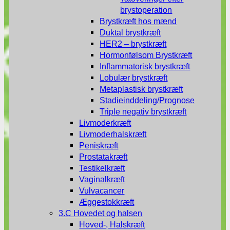
brystoperation
Brystkræft hos mænd
Duktal brystkræft
HER2 – brystkræft
Hormonfølsom Brystkræft
Inflammatorisk brystkræft
Lobulær brystkræft
Metaplastisk brystkræft
Stadieinddeling/Prognose
Triple negativ brystkræft
Livmoderkræft
Livmoderhalskræft
Peniskræft
Prostatakræft
Testikelkræft
Vaginalkræft
Vulvacancer
Æggestokkræft
3.C Hovedet og halsen
Hoved-, Halskræft