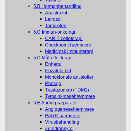
5.B Hormonbehandling
Anastrozol
Letrozol
Tamoxifen
5.C Immun-onkologi
CAR-T-celleterapi
Checkpoint-hæmmere
Medicinsk immunterapi
5.D Målrettet terapi
Enhertu
Enzalutamid
Monoklonale antistoffer
Phesgo
Trastuzumab (TDM1)
Tyrosinkinasehæmmere
5.E Andre præparater
Angiogenesehæmmere
PARP-hæmmere
Virusbehandling
Zoledronsyre