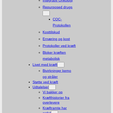
Integrativ Onkologi
Repurposed drugs
COC-
Protokollen
Kosttilskud
Ernæring og kost
Protokoller ved kræft
Bloker kræften
metabolisk
Livet med kræft
Bivirkninger kemo
og stråler
Støtte ved kræft
Udtalelser
Vi bakker op
Kræfthistorier fra
overlevere
Kræftramte har