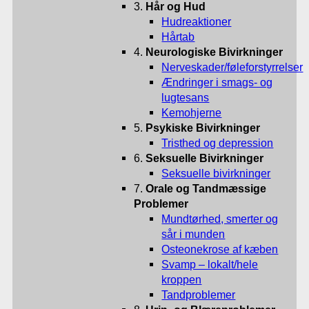
3.
Hår og Hud
Hudreaktioner
Hårtab
4.
Neurologiske Bivirkninger
Nerveskader/føleforstyrrelser
Ændringer i smags- og
lugtesans
Kemohjerne
5.
Psykiske Bivirkninger
Tristhed og depression
6.
Seksuelle Bivirkninger
Seksuelle bivirkninger
7.
Orale og Tandmæssige
Problemer
Mundtørhed, smerter og
sår i munden
Osteonekrose af kæben
Svamp – lokalt/hele
kroppen
Tandproblemer