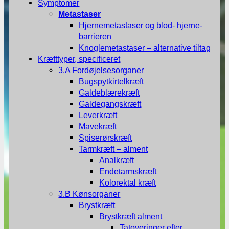
Symptomer
Metastaser
Hjernemetastaser og blod- hjerne-
barrieren
Knoglemetastaser – alternative tiltag
Kræfttyper, specificeret
3.A Fordøjelsesorganer
Bugspytkirtelkræft
Galdeblærekræft
Galdegangskræft
Leverkræft
Mavekræft
Spiserørskræft
Tarmkræft – alment
Analkræft
Endetarmskræft
Kolorektal kræft
3.B Kønsorganer
Brystkræft
Brystkræft alment
Tatoveringer efter