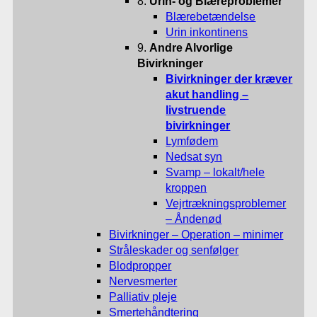
8.
Urin- og Blæreproblemer
Blærebetændelse
Urin inkontinens
9.
Andre Alvorlige
Bivirkninger
Bivirkninger der kræver
akut handling –
livstruende
bivirkninger
Lymfødem
Nedsat syn
Svamp – lokalt/hele
kroppen
Vejrtrækningsproblemer
– Åndenød
Bivirkninger – Operation – minimer
Stråleskader og senfølger
Blodpropper
Nervesmerter
Palliativ pleje
Smertehåndtering