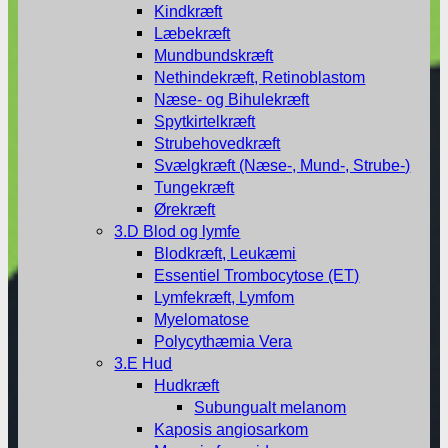
Kindkræft
Læbekræft
Mundbundskræft
Nethindekræft, Retinoblastom
Næse- og Bihulekræft
Spytkirtelkræft
Strubehovedkræft
Svælgkræft (Næse-, Mund-, Strube-)
Tungekræft
Ørekræft
3.D Blod og lymfe
Blodkræft, Leukæmi
Essentiel Trombocytose (ET)
Lymfekræft, Lymfom
Myelomatose
Polycythæmia Vera
3.E Hud
Hudkræft
Subungualt melanom
Kaposis angiosarkom