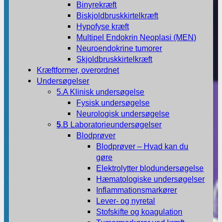
Binyrekræft
Biskjoldbruskkirtelkræft
Hypofyse kræft
Multipel Endokrin Neoplasi (MEN)
Neuroendokrine tumorer
Skjoldbruskkirtelkræft
Kræftformer, overordnet
Undersøgelser
5.A Klinisk undersøgelse
Fysisk undersøgelse
Neurologisk undersøgelse
5
.B Laboratorieundersøgelser
Blodprøver
Blodprøver – Hvad kan du
gøre
Elektrolytter blodundersøgelse
Hæmatologiske undersøgelser
Inflammationsmarkører
Lever- og nyretal
Stofskifte og koagulation