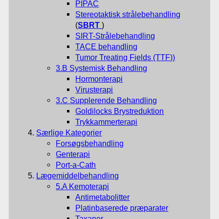
PIPAC
Stereotaktisk strålebehandling
(
SBRT
)
SIRT-Strålebehandling
TACE behandling
Tumor Treating Fields (TTF)
)
3.B Systemisk Behandling
Hormonterapi
Virusterapi
3.C Supplerende Behandling
Goldilocks Brystreduktion
Trykkammerterapi
Særlige Kategorier
Forsøgsbehandling
Genterapi
Port-a-Cath
Lægemiddelbehandling
5.A Kemoterapi
Antimetabolitter
Platinbaserede præparater
Taxaner