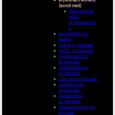
(scroll ned)
Tatoveringer
efter
brystoperatio
n
Brystkræft hos
mænd
Duktal brystkræft
HER2 – brystkræft
Hormonfølsom
Brystkræft
Inflammatorisk
brystkræft
Lobulær brystkræft
Metaplastisk
brystkræft
Metastatisk
brystkræft
Stadieinddeling/Pr
ognose