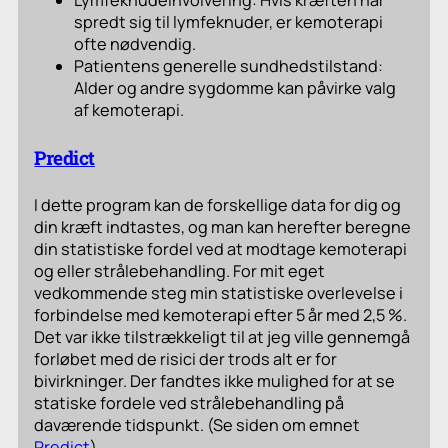
Lymfeknudeinvolvering: Hvis kræften har
spredt sig til lymfeknuder, er kemoterapi
ofte nødvendig.
Patientens generelle sundhedstilstand:
Alder og andre sygdomme kan påvirke valg
af kemoterapi.
Predict
I dette program kan de forskellige data for dig og
din kræft indtastes, og man kan herefter beregne
din statistiske fordel ved at modtage kemoterapi
og eller strålebehandling. For mit eget
vedkommende steg min statistiske overlevelse i
forbindelse med kemoterapi efter 5 år med 2,5 %.
Det var ikke tilstrækkeligt til at jeg ville gennemgå
forløbet med de risici der trods alt er for
bivirkninger. Der fandtes ikke mulighed for at se
statiske fordele ved strålebehandling på
daværende tidspunkt. (Se siden om emnet
Predict
).