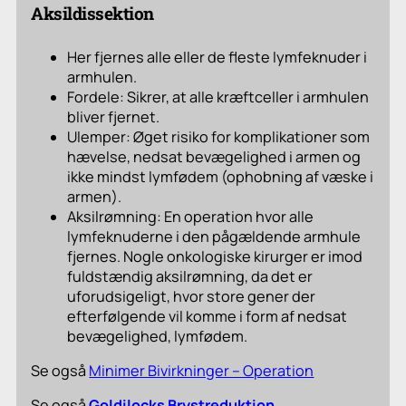
Aksildissektion
Her fjernes alle eller de fleste lymfeknuder i
armhulen.
Fordele: Sikrer, at alle kræftceller i armhulen
bliver fjernet.
Ulemper: Øget risiko for komplikationer som
hævelse, nedsat bevægelighed i armen og
ikke mindst lymfødem (ophobning af væske i
armen).
Aksilrømning: En operation hvor alle
lymfeknuderne i den pågældende armhule
fjernes. Nogle onkologiske kirurger er imod
fuldstændig aksilrømning, da det er
uforudsigeligt, hvor store gener der
efterfølgende vil komme i form af nedsat
bevægelighed, lymfødem.
Se også
Minimer Bivirkninger – Operation
Se også
Goldilocks Brystreduktion