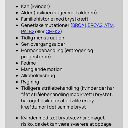
Køn (kvinder)
Alder (risikoen stiger med alderen)
Familiehistorie med brystkræft
Genetiske mutationer (
BRCA1, BRCA2, ATM,
PALB2
eller
CHEK2
)
Tidlig menstruation
Sen overgangsalder
Hormonbehandling (østrogen og
progesteron)
Fedme
Manglende motion
Alkoholmisbrug
Rygning
Tidligere strålebehandling (kvinder der har
fået strålebehandling mod kræft i brystet,
har øget risiko for at udvikle en ny
kræfttumor i det samme bryst
Kvinder med tæt brystvæv har en øget
risiko, da det kan være sværere at opdage