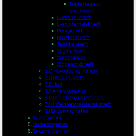
Triple negativ
brystkræft
Livmoderkræft
Livmoderhalskræft
Peniskræft
Prostatakræft
Testikelkræft
Vaginalkræft
Vulvacancer
Æggestokkræft
3.C Hovedet og halsen
3.D Blod og lymfe
3.E Hud
3.F Andre organer
3.G Genetiske mutationer
3.H Infektionsrelateret kræft
3.I Endokrine kirtler
Kræftformer
Undersøgelser
Second Opinion