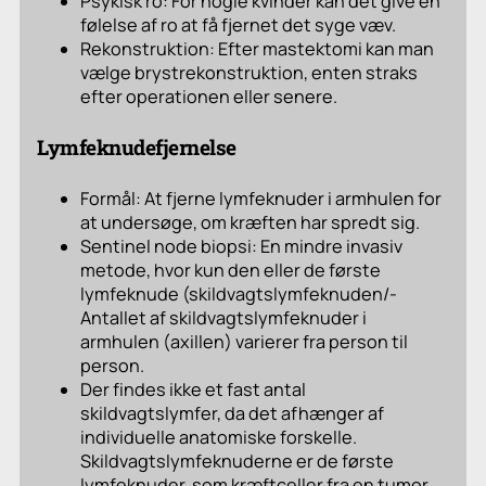
Psykisk ro: For nogle kvinder kan det give en
følelse af ro at få fjernet det syge væv.
Rekonstruktion: Efter mastektomi kan man
vælge brystrekonstruktion, enten straks
efter operationen eller senere.
Lymfeknudefjernelse
Formål: At fjerne lymfeknuder i armhulen for
at undersøge, om kræften har spredt sig.
Sentinel node biopsi: En mindre invasiv
metode, hvor kun den eller de første
lymfeknude (skildvagtslymfeknuden/-
Antallet af skildvagtslymfeknuder i
armhulen (axillen) varierer fra person til
person.
Der findes ikke et fast antal
skildvagtslymfer, da det afhænger af
individuelle anatomiske forskelle.
Skildvagtslymfeknuderne er de første
lymfeknuder, som kræftceller fra en tumor