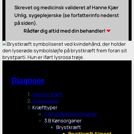
Skrevet og medicinsk valideret af Hanne Kjær
Uhlig, sygeplejerske (se forfatterinfo nederst
på siden).
Rådfør dig altid med din behandler!
❤
Diagnose
Hvad er kræft
Symptomer
Kræfttyper
3.A Fordøjelsesorganer
3.B Kønsorganer
Brystkræft
Brystkræft Alment