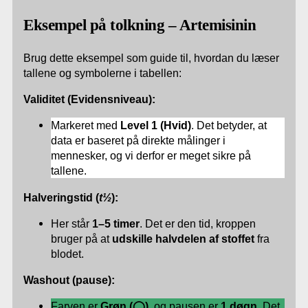
Eksempel på tolkning – Artemisinin
Brug dette eksempel som guide til, hvordan du læser
tallene og symbolerne i tabellen:
Validitet (Evidensniveau):
Markeret med
Level 1 (Hvid)
. Det betyder, at
data er baseret på direkte målinger i
mennesker, og vi derfor er meget sikre på
tallene.
Halveringstid (
t½
):
Her står
1–5 timer
. Det er den tid, kroppen
bruger på at
udskille halvdelen af stoffet
fra
blodet.
Washout (pause):
Farven er
Grøn (◯)
, og pausen er
1 døgn
. Det