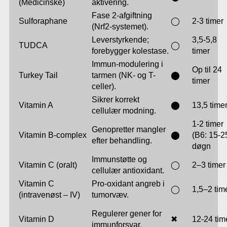
(Medicinske)
aktivering.
Fase 2-afgiftning
Sulforaphane
◯
2-3 timer
(Nrf2-systemet).
Leverstyrkende;
3,5-5,8
TUDCA
◯
forebygger kolestase.
timer
Immun-modulering i
Op til 24
Turkey Tail
tarmen (NK- og T-
⬤
timer
celler).
Sikrer korrekt
Vitamin A
⬤
13,5 time
cellulær modning.
1-2 timer
Genopretter mangler
Vitamin B-complex
⬤
(B6: 15-2
efter behandling.
døgn
Immunstøtte og
Vitamin C (oralt)
◯
2–3 timer
cellulær antioxidant.
Vitamin C
Pro-oxidant angreb i
◯
1,5–2 tim
(intravenøst – IV)
tumorvæv.
Regulerer gener for
Vitamin D
✖
12-24 tim
immunforsvar.