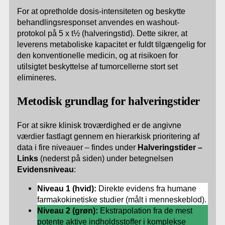
For at opretholde dosis-intensiteten og beskytte
behandlingsresponset anvendes en washout-
protokol på 5 x t½ (halveringstid). Dette sikrer, at
leverens metaboliske kapacitet er fuldt tilgængelig for
den konventionelle medicin, og at risikoen for
utilsigtet beskyttelse af tumorcellerne stort set
elimineres.
Metodisk grundlag for halveringstider
For at sikre klinisk troværdighed er de angivne
værdier fastlagt gennem en hierarkisk prioritering af
data i fire niveauer – findes under
Halveringstider –
Links
(nederst på siden) under betegnelsen
Evidensniveau
:
Niveau 1 (hvid):
Direkte evidens fra humane
farmakokinetiske studier (målt i menneskeblod).
Niveau 2 (grøn):
Ekstrapolation fra de mest
potente aktive indholdsstoffer i komplekse