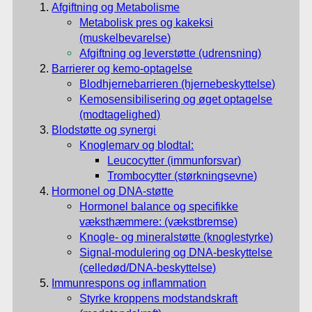
Afgiftning og Metabolisme
Metabolisk pres og kakeksi
(muskelbevarelse)
Afgiftning og leverstøtte (udrensning)
Barrierer og kemo-optagelse
Blodhjernebarrieren (hjernebeskyttelse)
Kemosensibilisering og øget optagelse
(modtagelighed)
Blodstøtte og synergi
Knoglemarv og blodtal:
Leucocytter (immunforsvar)
Trombocytter (størkningsevne)
Hormonel og DNA-støtte
Hormonel balance og specifikke
væksthæmmere: (vækstbremse)
Knogle- og mineralstøtte (knoglestyrke)
Signal-modulering og DNA-beskyttelse
(celledød/DNA-beskyttelse)
Immunrespons og inflammation
Styrke kroppens modstandskraft