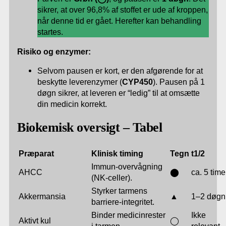
sikrer, at over 96,8% af stoffet er ude af kroppen,
når denne tid er gået. Herefter kan behandling
startes.
Risiko og enzymer:
Selvom pausen er kort, er den afgørende for at
beskytte leverenzymer (
CYP450
). Pausen på 1
døgn sikrer, at leveren er “ledig” til at omsætte
din medicin korrekt.
Biokemisk oversigt – Tabel
Præparat
Klinisk timing
Tegn
t1/2​
Immun-overvågning
AHCC
⬤
ca. 5 time
(NK-celler).
Styrker tarmens
Akkermansia
▲
1–2 døgn
barriere-integritet.
Binder medicinrester
Ikke
Aktivt kul
◯
i tarmen.
relevant