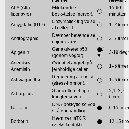
ALA (Alfa-
Mitokondrie-
15-60
◯
liponsyre)
beskyttelse (nerver).
minutter
Enzymatisk frigivelse
Amygdalin (B17)
◯
1–2 timer
af cellegift.
Dæmper betændelse
Andrographis
◯
2–7 timer
i hjernevæv.
Genaktiverer p53
⬤/
Apigenin
3-19 døg
(genom-vogter).
✖
Artemisea,
Oxidativt angreb på
◯
1–5 timer
Artemisin
jernholdige celler.
Regulering af cortisol
Ashwagandha
◯
1–5 timer
(stress-hormon).
Stamcelle-deling i
2,1–2,7
Astragalus
◯
knoglemarven.
timer
DNA-beskyttelse ved
Baicalin
⬤
6-15 time
strålebehandling.
Hæmmer mTOR
Berberin
⬤
12-15 tim
(vækstkontakt).