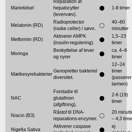
Reparation af
Marietidsel
hepatocytter
⬤
1-8 timer
(levervæv).
Radioprotector
40–60
Melatonin (RD)
◯
(raske celler) / søvn.
minutter
Aktiverer AMPK
1,5–23
Metformin (RD)
⬤
(insulin-regulering).
timer
Beskyttelse af lever
ca. 4–6
Moringa
⬤
og nyrer
timer
12–24
Genopretter bakteriel
timer
Mælkesyrebakterier
⬤
diversitet.
(passerer 
tarmen)
Forstadie til
2-6 (19)
NAC
glutathion
⬤
timer
(afgiftning).
Råstof til DNA-
20 minutt
Niacin (B3)
◯
reparations-enzymer.
– 4,3 time
Aktiverer caspase
ej
Nigella Sativa
⬤