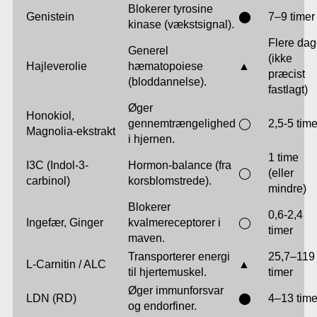
Blokerer tyrosine
Genistein
⬤
7–9 timer
kinase (vækstsignal).
Flere da
Generel
(ikke
Hajleverolie
hæmatopoiese
▲
præcist
(bloddannelse).
fastlagt)
Øger
Honokiol,
gennemtrængelighed
◯
2,5-5 time
Magnolia-ekstrakt
i hjernen.
1 time
I3C (Indol-3-
Hormon-balance (fra
◯
(eller
carbinol)
korsblomstrede).
mindre)
Blokerer
0,6-2,4
Ingefær, Ginger
kvalmereceptorer i
◯
timer
maven.
Transporterer energi
25,7–119
L-Carnitin / ALC
▲
til hjertemuskel.
timer
Øger immunforsvar
LDN (RD)
⬤
4–13 time
og endorfiner.