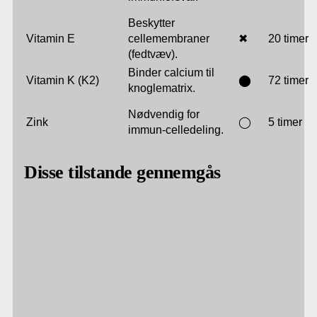
Beskytter
Vitamin E
cellemembraner
✖
20 timer
(fedtvæv).
Binder calcium til
Vitamin K (K2)
⬤
72 timer
knoglematrix.
Nødvendig for
Zink
◯
5 timer
immun-celledeling.
Disse tilstande gennemgås