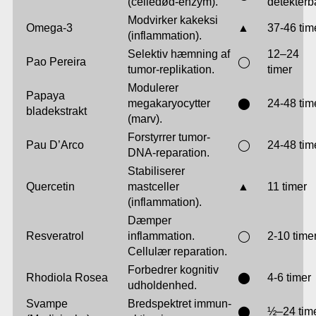
(celledød-enzym).
detekterb
Modvirker kakeksi
Omega-3
▲
37-46 tim
(inflammation).
Selektiv hæmning af
12–24
Pao Pereira
◯
tumor-replikation.
timer
Modulerer
Papaya
megakaryocytter
⬤
24-48 tim
bladekstrakt
(marv).
Forstyrrer tumor-
Pau D’Arco
◯
24-48 tim
DNA-reparation.
Stabiliserer
Quercetin
mastceller
▲
11 timer
(inflammation).
Dæmper
Resveratrol
inflammation.
◯
2-10 time
Cellulær reparation.
Forbedrer kognitiv
Rhodiola Rosea
⬤
4-6 timer
udholdenhed.
Svampe
Bredspektret immun-
⬤
½–24 tim