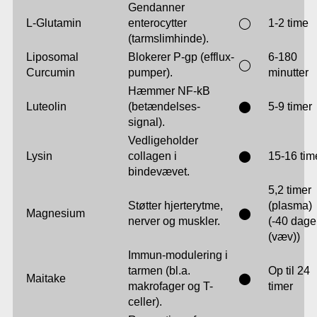
Gendanner
L-Glutamin
enterocytter
◯
1-2 time
(tarmslimhinde).
Liposomal
Blokerer P-gp (efflux-
6-180
◯
Curcumin
pumper).
minutter
Hæmmer NF-kB
Luteolin
(betændelses-
⬤
5-9 timer
signal).
Vedligeholder
Lysin
collagen i
⬤
15-16 tim
bindevævet.
5,2 timer
Støtter hjerterytme,
(plasma)
Magnesium
⬤
nerver og muskler.
(-40 dage
(væv))
Immun-modulering i
tarmen (bl.a.
Op til 24
Maitake
⬤
makrofager og T-
timer
celler).