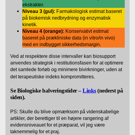
ekstrakter.
Niveau 3 (gul):
Farmakologisk estimat baseret
på biokemisk nedbrydning og enzymatisk
kinetik.
Niveau 4 (orange):
Konservativt estimat
baseret på prækliniske data (in vitro/in vivo)
med en indbygget sikkerhedsmargin.
Ved at respektere disse intervaller kan biosupport
anvendes strategisk i restitutionsfasen for at optimere
det samlede forløb og minimere bivirkninger, uden at
det terapeutiske indeks kompromitteres
.
Se Biologiske halveringstider –
Links
(nederst på
siden).
PS: Skulle du blive opmærksom på videnskabelige
artikler, der berettiger til en højere rangering af
evidensniveauet for et præparat, vil jeg være
taknemmelig for et praj.