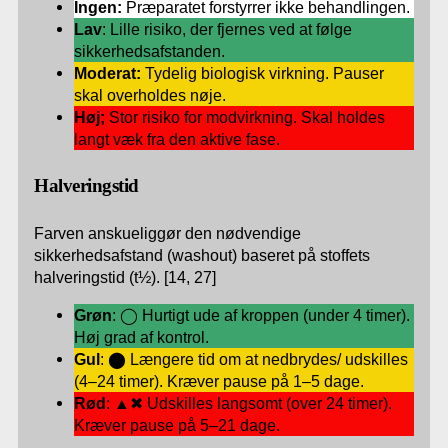
Ingen:
Præparatet forstyrrer ikke behandlingen.
Lav
: Lille risiko, der fjernes ved at følge
sikkerhedsafstanden.
Moderat:
Tydelig biologisk virkning. Pauser
skal overholdes nøje.
Høj;
Stor risiko for modvirkning. Skal holdes
langt væk fra den aktive fase.
Halveringstid
Farven anskueliggør den nødvendige
sikkerhedsafstand (washout) baseret på stoffets
halveringstid (t½). [14, 27]
Grøn
: ◯ Hurtigt ude af kroppen (under 4 timer).
Høj grad af kontrol.
Gul
: ⬤ Længere tid om at nedbrydes/ udskilles
(4–24 timer). Kræver pause på 1–5 dage.
Rød
: ▲✖ Udskilles langsomt (over 24 timer).
Kræver pause på 5–21 dage.