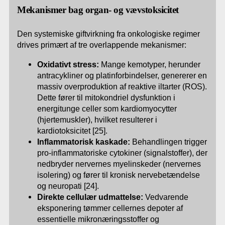
Mekanismer bag organ- og vævstoksicitet
Den systemiske giftvirkning fra onkologiske regimer
drives primært af tre overlappende mekanismer:
Oxidativt stress:
Mange kemotyper, herunder
antracykliner og platinforbindelser, genererer en
massiv overproduktion af reaktive iltarter (ROS).
Dette fører til mitokondriel dysfunktion i
energitunge celler som kardiomyocytter
(hjertemuskler), hvilket resulterer i
kardiotoksicitet [25].
Inflammatorisk kaskade:
Behandlingen trigger
pro-inflammatoriske cytokiner (signalstoffer), der
nedbryder nervernes myelinskeder (nervernes
isolering) og fører til kronisk nervebetændelse
og neuropati [24].
Direkte cellulær udmattelse:
Vedvarende
eksponering tømmer cellernes depoter af
essentielle mikronæringsstoffer og