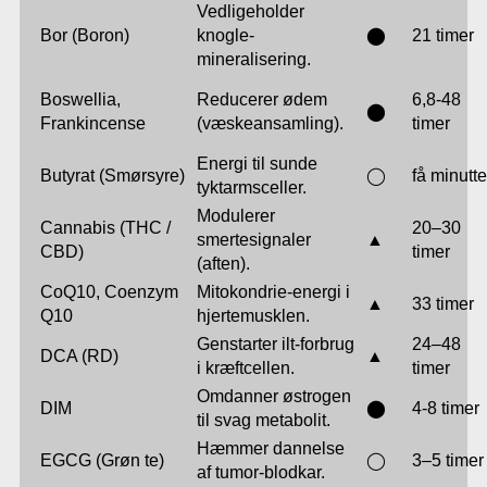
Vedligeholder
Bor (Boron)
knogle-
⬤
21 timer
mineralisering.
Boswellia,
Reducerer ødem
6,8-48
⬤
Frankincense
(væskeansamling).
timer
Energi til sunde
Butyrat (Smørsyre)
◯
få minutte
tyktarmsceller.
Modulerer
Cannabis (THC /
20–30
smertesignaler
▲
CBD)
timer
(aften).
CoQ10, Coenzym
Mitokondrie-energi i
▲
33 timer
Q10
hjertemusklen.
Genstarter ilt-forbrug
24–48
DCA (RD)
▲
i kræftcellen.
timer
Omdanner østrogen
DIM
⬤
4-8 timer
til svag metabolit.
Hæmmer dannelse
EGCG (Grøn te)
◯
3–5 timer
af tumor-blodkar.