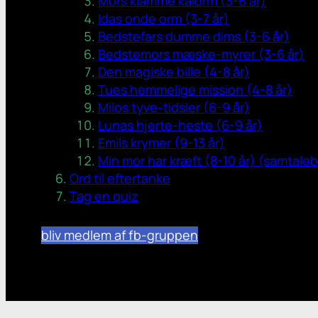
Mors klamme kålorm (3-6 år)
Idas onde orm (3-7 år)
Bedstefars dumme dims (3-6 år)
Bedstemors mæske-myrer (3-6 år)
Den magiske bille (4-8 år)
Tues hemmelige mission (4-8 år)
Milos tyve-tidsler (6-9 år)
Lunas hjerte-heste (6-9 år)
Emils krymer (9-13 år)
Min mor har kræft (8-10 år) (samtale
Ord til eftertanke
Tag en quiz
bliv medlem af fb-gruppen