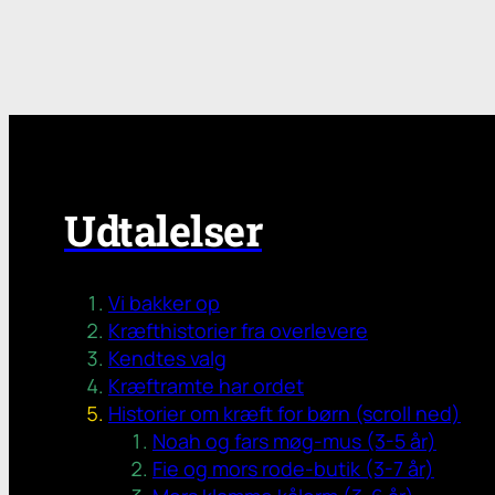
Udtalelser
Vi bakker op
Kræfthistorier fra overlevere
Kendtes valg
Kræftramte har ordet
Historier om kræft for børn (scroll ned)
Noah og fars møg-mus (3-5 år)
Fie og mors rode-butik (3-7 år)