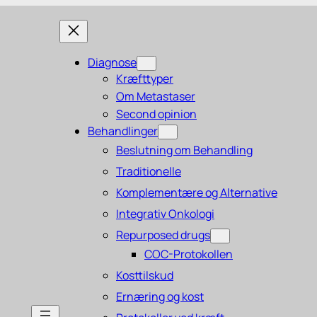
Diagnose
Kræfttyper
Om Metastaser
Second opinion
Behandlinger
Beslutning om Behandling
Traditionelle
Komplementære og Alternative
Integrativ Onkologi
Repurposed drugs
COC-Protokollen
Kosttilskud
Ernæring og kost