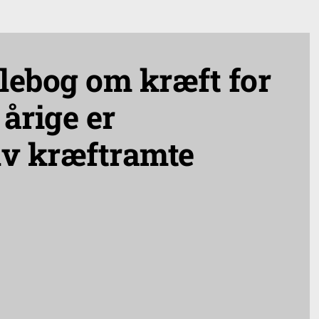
alebog om kræft for
 årige er
elv kræftramte