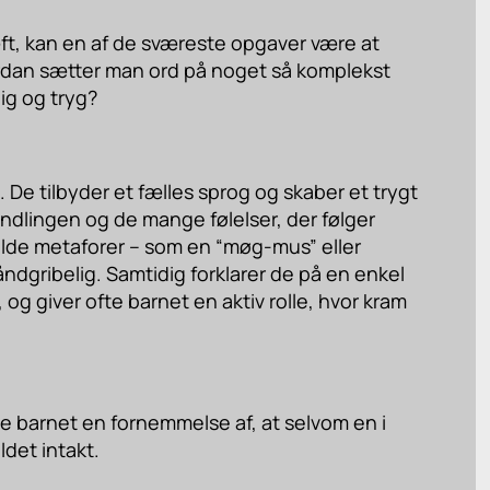
ræft, kan en af de sværeste opgaver være at
ordan sætter man ord på noget så komplekst
g og tryg?
De tilbyder et fælles sprog og skaber et trygt
dlingen og de mange følelser, der følger
lde metaforer – som en “møg-mus” eller
åndgribelig. Samtidig forklarer de på en enkel
g giver ofte barnet en aktiv rolle, hvor kram
ve barnet en fornemmelse af, at selvom en i
det intakt.