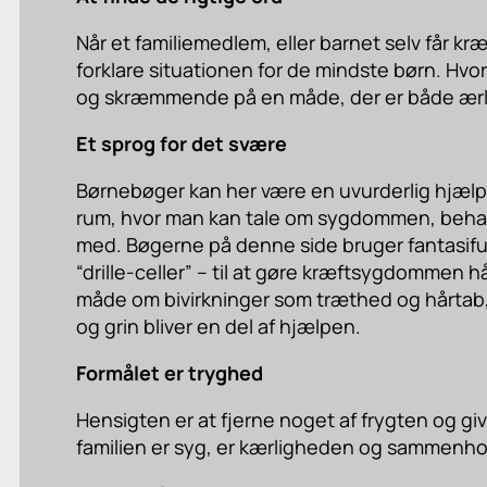
Når et familiemedlem, eller barnet selv får k
forklare situationen for de mindste børn. Hv
og skræmmende på en måde, der er både ærli
Et sprog for det svære
Børnebøger kan her være en uvurderlig hjælp. 
rum, hvor man kan tale om sygdommen, behan
med. Bøgerne på denne side bruger fantasifu
“drille-celler” – til at gøre kræftsygdommen h
måde om bivirkninger som træthed og hårtab, o
og grin bliver en del af hjælpen.
Formålet er tryghed
Hensigten er at fjerne noget af frygten og gi
familien er syg, er kærligheden og sammenhol