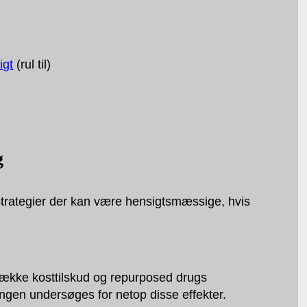
igt
(rul til)
g
e strategier der kan være hensigtsmæssige, hvis
 række kosttilskud og repurposed drugs
ningen undersøges for netop disse effekter.