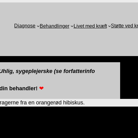
Diagnose
Støtte ved k
Behandlinger
Livet med kræft
hlig, sygeplejerske (se forfatterinfo
 din behandler!
❤