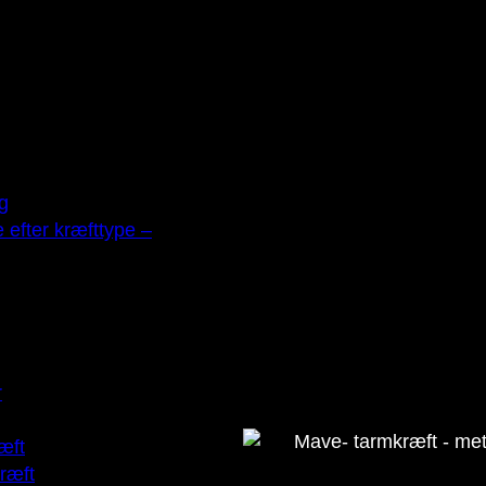
ng
e efter kræfttype –
r
æft
ræft