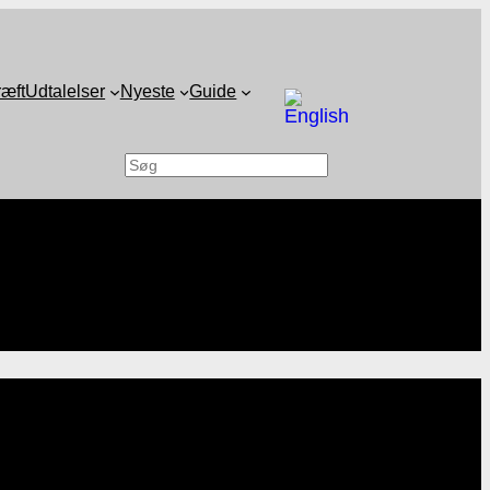
ræft
Udtalelser
Nyeste
Guide
Søg