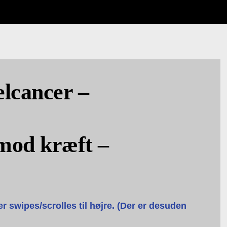
lcancer –
 mod kræft –
er swipes/scrolles til højre. (Der er desuden