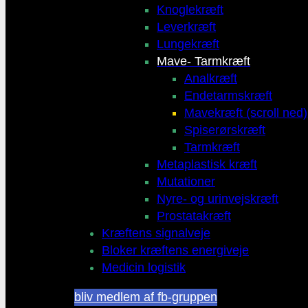
Knoglekræft
Leverkræft
Lungekræft
Mave- Tarmkræft
Analkræft
Endetarmskræft
Mavekræft (scroll ned)
Spiserørskræft
Tarmkræft
Metaplastisk kræft
Mutationer
Nyre- og urinvejskræft
Prostatakræft
Kræftens signalveje
Bloker kræftens energiveje
Medicin logistik
bliv medlem af fb-gruppen