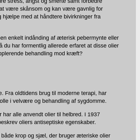
dre stress, angst og smerte samt forbedre
 at være skånsom og kan være gavnlig for
g hjælpe med at håndtere bivirkninger fra
e en enkelt indånding af æterisk pebermynte eller
 du har formentlig allerede erfaret at disse olier
pplerende behandling mod kræft?
. Fra oldtidens brug til moderne terapi, har
e rolle i velvære og behandling af sygdomme.
har alle anvendt olier til helbred. I 1937
eskrev oliers antiseptiske egenskaber.
 både krop og sjæl, der bruger æteriske olier