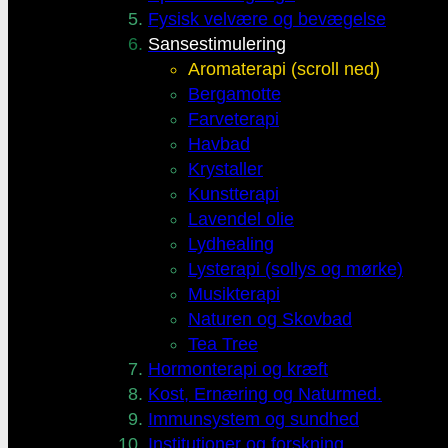
Fysisk velvære og bevægelse
Sansestimulering
Aromaterapi (scroll ned)
Bergamotte
Farveterapi
Havbad
Krystaller
Kunstterapi
Lavendel olie
Lydhealing
Lysterapi (sollys og mørke)
Musikterapi
Naturen og Skovbad
Tea Tree
Hormonterapi og kræft
Kost, Ernæring og Naturmed.
Immunsystem og sundhed
Institutioner og forskning