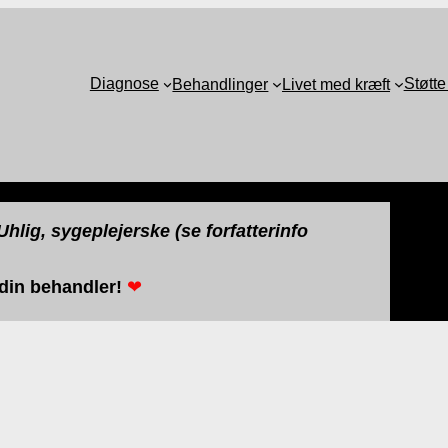
Diagnose
Støtte
Behandlinger
Livet med kræft
hlig, sygeplejerske (se forfatterinfo
 din behandler!
❤