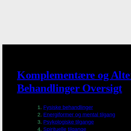
Komplementære og Alte
Behandlinger Oversigt
Fysiske behandlinger
Energiformer og mental tilgang
Psykologiske tilgange
Spirituelle tilgange