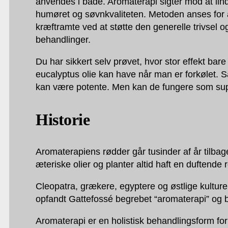
anvendes i bade. Aromaterapi sigter mod at lin
humøret og søvnkvaliteten. Metoden anses for
kræftramte ved at støtte den generelle trivsel o
behandlinger.
Du har sikkert selv prøvet, hvor stor effekt bar
eucalyptus olie kan have når man er forkølet. Så
kan være potente. Men kan de fungere som su
Historie
Aromaterapiens rødder går tusinder af år tilbage
æteriske olier og planter altid haft en duftend
Cleopatra, grækere, egyptere og østlige kulturer 
opfandt Gattefossé begrebet “aromaterapi” og b
Aromaterapi er en holistisk behandlingsform for