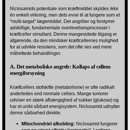
Niclosamids potentiale som kræftmiddel skyldes ikke
én enkelt virkning, men dets evne til at fungere som et
“multi-target” lægemiddel. Det angriber og forstyrrer
adskillige, fundamentale overlevelsesprocesser i
kræftceller simultant. Denne mangesidede tilgang er
afgørende, da den mindsker kræftcellernes mulighed
for at udvikle resistens, som det ofte ses ved mere
målrettede behandlinger.
A. Det metaboliske angreb: Kollaps af cellens
energiforsyning
Kræftcellers stofskifte (metabolisme) er ofte radikalt
anderledes end normale cellers. Mange tumorer
udviser en stærk afhængighed af sukker (glukose) og
har et unikt sårbart energisystem. Niclosamid udnytter
denne sårbarhed direkte.
Mitochondriel afkobling:
Niclosamid fungerer
som en yderst effektiv “protonofor”. I cellens