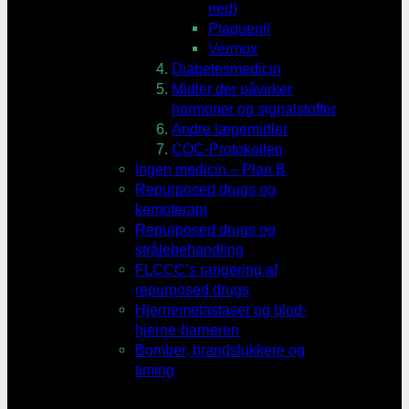
ned)
Plaquenil
Vermox
Diabetesmedicin
Midler der påvirker
hormoner og signalstoffer
Andre lægemidler
COC-Protokollen
Ingen medicin – Plan B
Repurposed drugs og
kemoterapi
Repurposed drugs og
strålebehandling
FLCCC’s rangering af
repurposed drugs
Hjernemetastaser og blod-
hjerne-barrieren
Bomber, brandslukkere og
timing