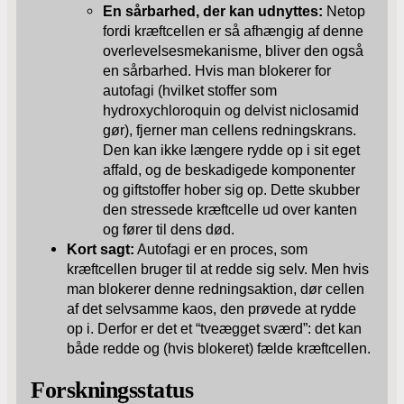
En sårbarhed, der kan udnyttes:
Netop
fordi kræftcellen er så afhængig af denne
overlevelsesmekanisme, bliver den også
en sårbarhed. Hvis man blokerer for
autofagi (hvilket stoffer som
hydroxychloroquin og delvist niclosamid
gør), fjerner man cellens redningskrans.
Den kan ikke længere rydde op i sit eget
affald, og de beskadigede komponenter
og giftstoffer hober sig op. Dette skubber
den stressede kræftcelle ud over kanten
og fører til dens død.
Kort sagt:
Autofagi er en proces, som
kræftcellen bruger til at redde sig selv. Men hvis
man blokerer denne redningsaktion, dør cellen
af det selvsamme kaos, den prøvede at rydde
op i. Derfor er det et “tveægget sværd”: det kan
både redde og (hvis blokeret) fælde kræftcellen.
Forskningsstatus