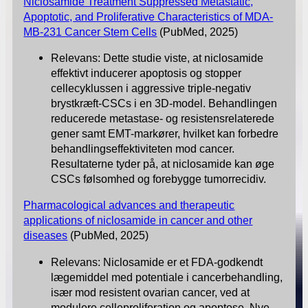
Niclosamide Treatment Suppressed Metastatic,
Apoptotic, and Proliferative Characteristics of MDA-
MB-231 Cancer Stem Cells
(PubMed, 2025)
Relevans: Dette studie viste, at niclosamide
effektivt inducerer apoptosis og stopper
cellecyklussen i aggressive triple-negativ
brystkræft-CSCs i en 3D-model. Behandlingen
reducerede metastase- og resistensrelaterede
gener samt EMT-markører, hvilket kan forbedre
behandlingseffektiviteten mod cancer.
Resultaterne tyder på, at niclosamide kan øge
CSCs følsomhed og forebygge tumorrecidiv.
Pharmacological advances and therapeutic
applications of niclosamide in cancer and other
diseases
(PubMed, 2025)
Relevans: Niclosamide er et FDA-godkendt
lægemiddel med potentiale i cancerbehandling,
især mod resistent ovarian cancer, ved at
modulere celleproliferation og apoptose. Nye