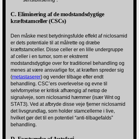
C. Eliminering af de modstandsdygtige
kræftstamceller (CSCs)
Den måske mest betydningsfulde effekt af niclosamid
er dets potentiale til at målrette og dræbe
kræftstamceller. Disse celler er en lille undergruppe
af celler i en tumor, som er ekstremt
modstandsdygtige over for traditionel behandling og
menes at være ansvarlige for, at kræften spreder sig
(
metastaserer
) og vender tilbage efter endt
behandling. CSC’ers overlevelse og evne til
selvfornyelse er kritisk afhængig af netop de
signalveje, som niclosamid hæmmer (især Wnt og
STAT3). Ved at afbryde disse veje fjerner niclosamid
det livsgrundlag, som holder stamcellerne i live,
hvilket gør det til en potentiel “anti-tilbagefalds”
behandling.
D. Forstyrrelse af Autofagi