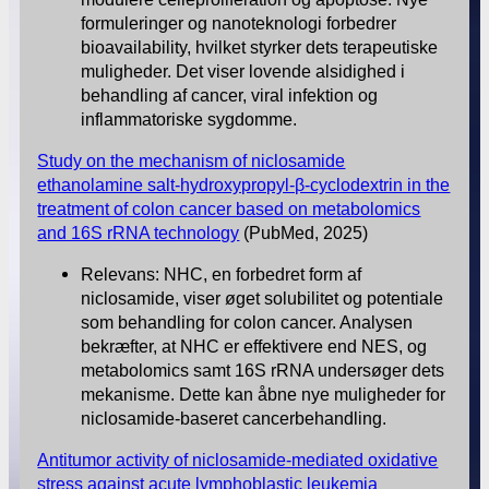
formuleringer og nanoteknologi forbedrer
bioavailability, hvilket styrker dets terapeutiske
muligheder. Det viser lovende alsidighed i
behandling af cancer, viral infektion og
inflammatoriske sygdomme.
Study on the mechanism of niclosamide
ethanolamine salt-hydroxypropyl-β-cyclodextrin in the
treatment of colon cancer based on metabolomics
and 16S rRNA technology
(PubMed, 2025)
Relevans: NHC, en forbedret form af
niclosamide, viser øget solubilitet og potentiale
som behandling for colon cancer. Analysen
bekræfter, at NHC er effektivere end NES, og
metabolomics samt 16S rRNA undersøger dets
mekanisme. Dette kan åbne nye muligheder for
niclosamide-baseret cancerbehandling.
Antitumor activity of niclosamide-mediated oxidative
stress against acute lymphoblastic leukemia