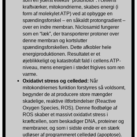
kraftværker, mitokondrierne, skabes energi (i
form af molekylet ATP) ved at opbygge en
spændingsforskel – en såkaldt protongradient –
over en indre membran. Niclosamid fungerer
som en “læk”, der transporterer protoner over
denne membran og kortslutter
spændingsforskellen. Dette afkobler hele
energiproduktionen. Resultatet er et
øjeblikkeligt og katastrofalt fald i cellens ATP-
niveau, mens energien i stedet frigives som ren
varme.
Oxidativt stress og celledød:
Når
mitokondriernes funktion forstyrres så voldsomt,
begynder de at producere store mængder
skadelige, reaktive iltforbindelser (Reactive
Oxygen Species, ROS). Denne flodbølge af
ROS skaber et massivt oxidativt stress i
kræftcellen, som beskadiger DNA, proteiner og
membraner, og som i sidste ende er en stærk
udløser af programmeret celledød (apoptose).