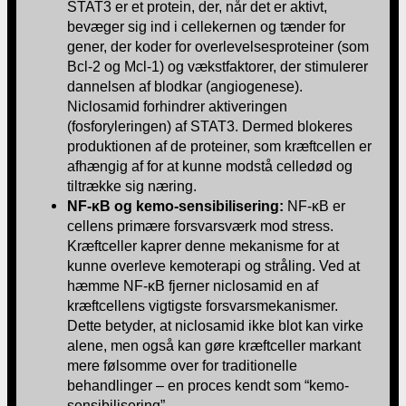
STAT3 er et protein, der, når det er aktivt,
bevæger sig ind i cellekernen og tænder for
gener, der koder for overlevelsesproteiner (som
Bcl-2 og Mcl-1) og vækstfaktorer, der stimulerer
dannelsen af blodkar (angiogenese).
Niclosamid forhindrer aktiveringen
(fosforyleringen) af STAT3. Dermed blokeres
produktionen af de proteiner, som kræftcellen er
afhængig af for at kunne modstå celledød og
tiltrække sig næring.
NF-κB og kemo-sensibilisering:
NF-κB er
cellens primære forsvarsværk mod stress.
Kræftceller kaprer denne mekanisme for at
kunne overleve kemoterapi og stråling. Ved at
hæmme NF-κB fjerner niclosamid en af
kræftcellens vigtigste forsvarsmekanismer.
Dette betyder, at niclosamid ikke blot kan virke
alene, men også kan gøre kræftceller markant
mere følsomme over for traditionelle
behandlinger – en proces kendt som “kemo-
sensibilisering”.