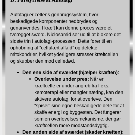
Autofagi er cellens genbrugssystem, hvor
beskadigede komponenter nedbrydes og
genanvendes. I kræft kan denne proces være et
tveægget sværd. Niclosamid ser ud til at blokere det
sidste trin i autofagi-processen. Dette fører til en
ophobning af “cellulært affald” og defekte
mitokondrier, hvilket yderligere stresser kræftcellen
og skubber den mod celledød.
Den ene side af sværdet (hjælper kræften):
Overlevelse under pres:
Når en
kræftcelle er under angreb fra f.eks.
kemoterapi eller mangler næring, kan den
aktivere autofagi for at overleve. Den
“spiser” sine egne beskadigede dele for at
skaffe energi og byggesten. Det fungerer
som en overlevelsesmekanisme, der gør
kræftcellen mere modstandsdygtig.
Den anden side af sværdet (skader kræften):