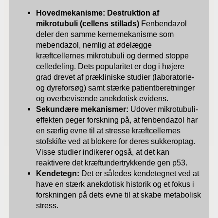
Hovedmekanisme: Destruktion af
mikrotubuli (cellens stillads)
Fenbendazol
deler den samme kernemekanisme som
mebendazol, nemlig at ødelægge
kræftcellernes mikrotubuli og dermed stoppe
celledeling. Dets popularitet er dog i højere
grad drevet af prækliniske studier (laboratorie-
og dyreforsøg) samt stærke patientberetninger
og overbevisende anekdotisk evidens.
Sekundære mekanismer:
Udover mikrotubuli-
effekten peger forskning på, at fenbendazol har
en særlig evne til at stresse kræftcellernes
stofskifte ved at blokere for deres sukkeroptag.
Visse studier indikerer også, at det kan
reaktivere det kræftundertrykkende gen p53.
Kendetegn:
Det er således kendetegnet ved at
have en stærk anekdotisk historik og et fokus i
forskningen på dets evne til at skabe metabolisk
stress.