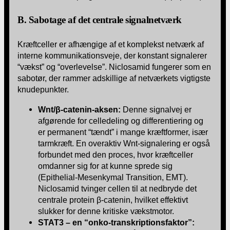
B. Sabotage af det centrale signalnetværk
Kræftceller er afhængige af et komplekst netværk af
interne kommunikationsveje, der konstant signalerer
“vækst” og “overlevelse”. Niclosamid fungerer som en
sabotør, der rammer adskillige af netværkets vigtigste
knudepunkter.
Wnt/β-catenin-aksen:
Denne signalvej er
afgørende for celledeling og differentiering og
er permanent “tændt” i mange kræftformer, især
tarmkræft. En overaktiv Wnt-signalering er også
forbundet med den proces, hvor kræftceller
omdanner sig for at kunne sprede sig
(Epithelial-Mesenkymal Transition, EMT).
Niclosamid tvinger cellen til at nedbryde det
centrale protein β-catenin, hvilket effektivt
slukker for denne kritiske vækstmotor.
STAT3 – en “onko-transkriptionsfaktor”: