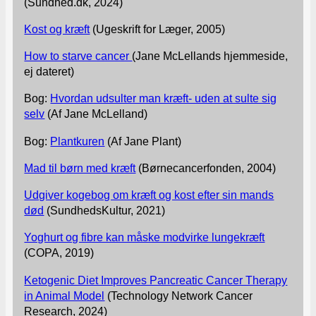
(Sundhed.dk, 2024)
Kost og kræft
(Ugeskrift for Læger, 2005)
How to starve cancer
(Jane McLellands hjemmeside,
ej dateret)
Bog:
Hvordan udsulter man kræft- uden at sulte sig
selv
(Af Jane McLelland)
Bog:
Plantkuren
(Af Jane Plant)
Mad til børn med kræft
(Børnecancerfonden, 2004)
Udgiver kogebog om kræft og kost efter sin mands
død
(SundhedsKultur, 2021)
Yoghurt og fibre kan måske modvirke lungekræft
(COPA, 2019)
Ketogenic Diet Improves Pancreatic Cancer Therapy
in Animal Model
(Technology Network Cancer
Research, 2024)