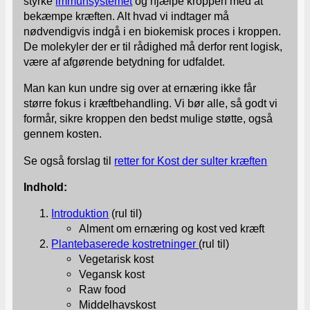
styrke
immunsystemet
og hjælpe kroppen med at
bekæmpe kræften. Alt hvad vi indtager må
nødvendigvis indgå i en biokemisk proces i kroppen.
De molekyler der er til rådighed må derfor rent logisk,
være af afgørende betydning for udfaldet.
Man kan kun undre sig over at ernæring ikke får
større fokus i kræftbehandling. Vi bør alle, så godt vi
formår, sikre kroppen den bedst mulige støtte, også
gennem kosten.
Se også forslag til
retter for Kost der sulter kræften
Indhold:
Introduktion
(rul til)
Alment om ernæring og kost ved kræft
Plantebaserede kostretninger
(rul til)
Vegetarisk kost
Vegansk kost
Raw food
Middelhavskost