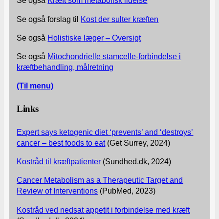
Se også
Kræft som metabolisk lidelse
Se også forslag til
Kost der sulter kræften
Se også
Holistiske læger – Oversigt
Se også
Mitochondrielle stamcelle-forbindelse i
kræftbehandling, målretning
(Til menu)
Links
Expert says ketogenic diet ‘prevents’ and ‘destroys’
cancer – best foods to eat
(Get Surrey, 2024)
Kostråd til kræftpatienter
(Sundhed.dk, 2024)
Cancer Metabolism as a Therapeutic Target and
Review of Interventions
(PubMed, 2023)
Kostråd ved nedsat appetit i forbindelse med kræft