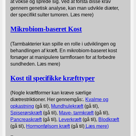
at vokse og sprede sig. Ved at forstå disse krav
gennem genetisk analyse, kan man udvikle diæter,
der specifikt sulter tumoren. Læs mere)
Mikrobiom-baseret Kost
(Tarmbakterier kan spille en rolle i udviklingen og
behandlingen af kræft. En mikrobiom-baseret kost
forsøger at manipulere tarmfloraen for at forbedre
sundheden. Læs mere)
Kost til specifikke kræfttyper
(Nogle kræftformer kan kræve særlige
diætrestriktioner. Her gennemgås:.
Kvalme og
opkastning
(gå til),
Mundhulekræft
(gå til),
Spiserørskræft
(gå til),
Mave- tarmkræft
(gå til),
Pancreaskræft
(gå til),
Leverkræft
(gå til),
Blodkræft
(gå til),
Hormonfølsom kræft
(gå til)
Læs mere)