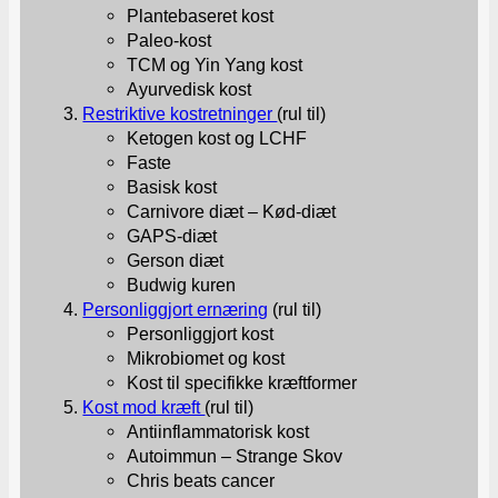
Plantebaseret kost
Paleo-kost
TCM og Yin Yang kost
Ayurvedisk kost
Restriktive kostretninger
(rul til)
Ketogen kost og LCHF
Faste
Basisk kost
Carnivore diæt – Kød-diæt
GAPS-diæt
Gerson diæt
Budwig kuren
Personliggjort ernæring
(rul til)
Personliggjort kost
Mikrobiomet og kost
Kost til specifikke kræftformer
Kost mod kræft
(rul til)
Antiinflammatorisk kost
Autoimmun – Strange Skov
Chris beats cancer