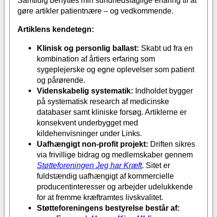
Samtidig benyttes min sundhedsfaglige erfaring til at
gøre artikler patientnære – og vedkommende.
Artiklens kendetegn:
Klinisk og personlig ballast:
Skabt ud fra en
kombination af årtiers erfaring som
sygeplejerske og egne oplevelser som patient
og pårørende.
Videnskabelig systematik:
Indholdet bygger
på systematisk research af medicinske
databaser samt kliniske forsøg. Artiklerne er
konsekvent underbygget med
kildehenvisninger under Links.
Uafhængigt non-profit projekt:
Driften sikres
via frivillige bidrag og medlemskaber gennem
Støtteforeningen Jeg har Kræft
. Sitet er
fuldstændig uafhængigt af kommercielle
producentinteresser og arbejder udelukkende
for at fremme kræftramtes livskvalitet.
Støtteforeningens bestyrelse består af: