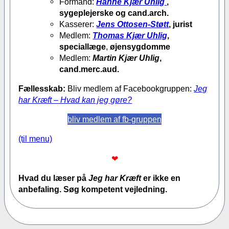
Formand:
Hanne Kjær Uhlig
,
sygeplejerske og cand.arch.
Kasserer:
Jens Ottosen-Støtt
, jurist
Medlem:
Thomas Kjær Uhlig
,
speciallæge
,
øjensygdomme
Medlem:
Martin Kjær Uhlig
,
cand.merc.aud.
Fællesskab:
Bliv medlem af Facebookgruppen:
Jeg
har Kræft – Hvad kan jeg gøre?
bliv medlem af fb-gruppen
(til menu)
❤
Hvad du læser på
Jeg har Kræft
er ikke en
anbefaling. Søg kompetent vejledning.