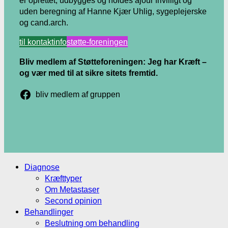
er oprettet, udbygges og holdes ajour frivilligt og
uden beregning af Hanne Kjær Uhlig, sygeplejerske
og cand.arch.
til kontaktinfo
støtte-foreningen
Bliv medlem af Støtteforeningen: Jeg har Kræft –
og vær med til at sikre sitets fremtid.
bliv medlem af gruppen
.
.
Diagnose
Kræfttyper
Om Metastaser
Second opinion
Behandlinger
Beslutning om behandling