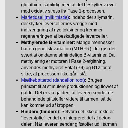
glutathion, samtidig med at det beskytter vævet
mod oxidativ stress fra Fase 1-processen.
Marietidsel (milk thistle)
:
Indeholder silymarin,
der styrker levercellernes vægge mod
indtrængning af nye toksiner og fremmer
regenereringen af beskadigede leverceller.
Methylerede B-vitaminer:
Mange mennesker
har en genetisk variation (MTHFR), der gør det
svært at omdanne almindelige B-vitaminer. Da
methylering er motoren i Fase 2-afgiftning,
anvendes methyleret Folat (B9) og B12 for at
sikre, at processen ikke går i stå.
Mælkebøtterod (dandelion root)
:
Bruges
primært til at stimulere produktionen og flowet af
galde. Det er via galden, at leveren sender de
behandlede giftstoffer videre til tarmen, så de
kan komme ud af kroppen.
Bindere (binders):
Selvom det ikke direkte er
“leverstøtte”, er det en integreret del af detox-
delen. Når leveren sender giftstoffer ud i tarmen