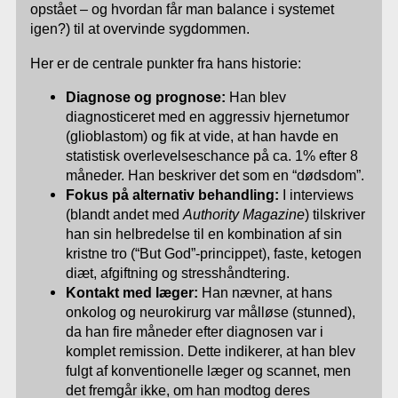
opstået – og hvordan får man balance i systemet
igen?) til at overvinde sygdommen.
Her er de centrale punkter fra hans historie:
Diagnose og prognose:
Han blev
diagnosticeret med en aggressiv hjernetumor
(glioblastom) og fik at vide, at han havde en
statistisk overlevelseschance på ca. 1% efter 8
måneder. Han beskriver det som en “dødsdom”.
Fokus på alternativ behandling:
I interviews
(blandt andet med
Authority Magazine
) tilskriver
han sin helbredelse til en kombination af sin
kristne tro (“But God”-princippet), faste, ketogen
diæt, afgiftning og stresshåndtering.
Kontakt med læger:
Han nævner, at hans
onkolog og neurokirurg var målløse (stunned),
da han fire måneder efter diagnosen var i
komplet remission. Dette indikerer, at han blev
fulgt af konventionelle læger og scannet, men
det fremgår ikke, om han modtog deres