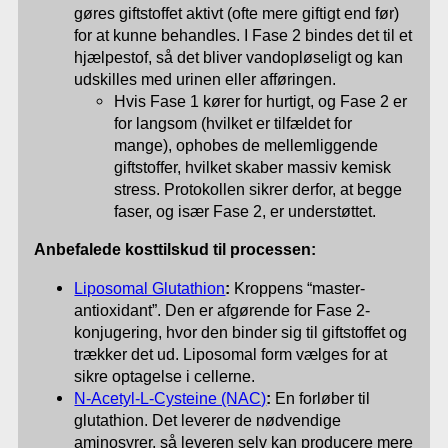
gøres giftstoffet aktivt (ofte mere giftigt end før)
for at kunne behandles. I Fase 2 bindes det til et
hjælpestof, så det bliver vandopløseligt og kan
udskilles med urinen eller afføringen.
Hvis Fase 1 kører for hurtigt, og Fase 2 er
for langsom (hvilket er tilfældet for
mange), ophobes de mellemliggende
giftstoffer, hvilket skaber massiv kemisk
stress. Protokollen sikrer derfor, at begge
faser, og især Fase 2, er understøttet.
Anbefalede kosttilskud til processen:
Liposomal Glutathion
:
Kroppens “master-
antioxidant”. Den er afgørende for Fase 2-
konjugering, hvor den binder sig til giftstoffet og
trækker det ud. Liposomal form vælges for at
sikre optagelse i cellerne.
N-Acetyl-L-Cysteine (NAC)
:
En forløber til
glutathion. Det leverer de nødvendige
aminosyrer, så leveren selv kan producere mere