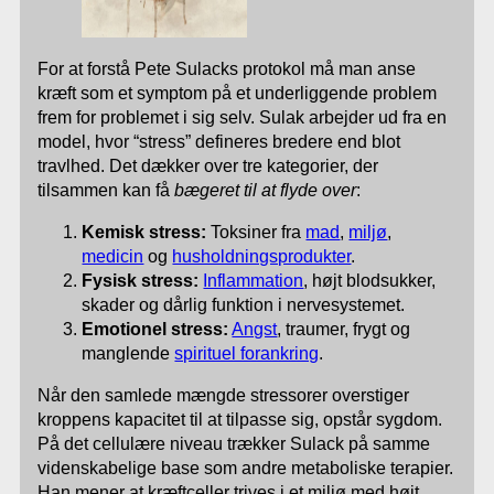
For at forstå Pete Sulacks protokol må man anse
kræft som et symptom på et underliggende problem
frem for problemet i sig selv. Sulak arbejder ud fra en
model, hvor “stress” defineres bredere end blot
travlhed. Det dækker over tre kategorier, der
tilsammen kan få
bægeret til at flyde over
:
Kemisk stress:
Toksiner fra
mad
,
miljø
,
medicin
og
husholdningsprodukter
.
Fysisk stress:
Inflammation
, højt blodsukker,
skader og dårlig funktion i nervesystemet.
Emotionel stress:
Angst
, traumer, frygt og
manglende
spirituel forankring
.
Når den samlede mængde stressorer overstiger
kroppens kapacitet til at tilpasse sig, opstår sygdom.
På det cellulære niveau trækker Sulack på samme
videnskabelige base som andre metaboliske terapier.
Han mener at kræftceller trives i et miljø med højt