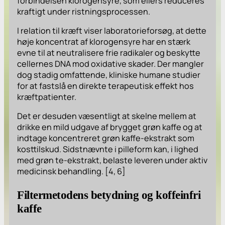
forbindelsen klorogensyre, som ellers reduceres
kraftigt under ristningsprocessen.
I relation til kræft viser laboratorieforsøg, at dette
høje koncentrat af klorogensyre har en stærk
evne til at neutralisere frie radikaler og beskytte
cellernes DNA mod oxidative skader. Der mangler
dog stadig omfattende, kliniske humane studier
for at fastslå en direkte terapeutisk effekt hos
kræftpatienter.
Det er desuden væsentligt at skelne mellem at
drikke en mild udgave af brygget grøn kaffe og at
indtage koncentreret grøn kaffe-ekstrakt som
kosttilskud. Sidstnævnte i pilleform kan, i lighed
med grøn te-ekstrakt, belaste leveren under aktiv
medicinsk behandling. [4, 6]
Filtermetodens betydning og koffeinfri
kaffe