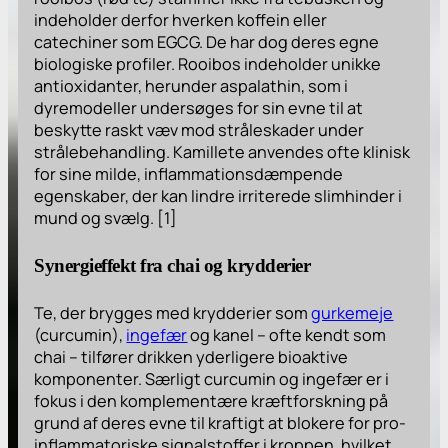
indeholder derfor hverken koffein eller
catechiner som EGCG. De har dog deres egne
biologiske profiler. Rooibos indeholder unikke
antioxidanter, herunder aspalathin, som i
dyremodeller undersøges for sin evne til at
beskytte raskt væv mod stråleskader under
strålebehandling. Kamillete anvendes ofte klinisk
for sine milde, inflammationsdæmpende
egenskaber, der kan lindre irriterede slimhinder i
mund og svælg. [1]
Synergieffekt fra chai og krydderier
Te, der brygges med krydderier som
gurkemeje
(curcumin),
ingefær
og kanel – ofte kendt som
chai – tilfører drikken yderligere bioaktive
komponenter. Særligt curcumin og ingefær er i
fokus i den komplementære kræftforskning på
grund af deres evne til kraftigt at blokere for pro-
inflammatoriske signalstoffer i kroppen, hvilket