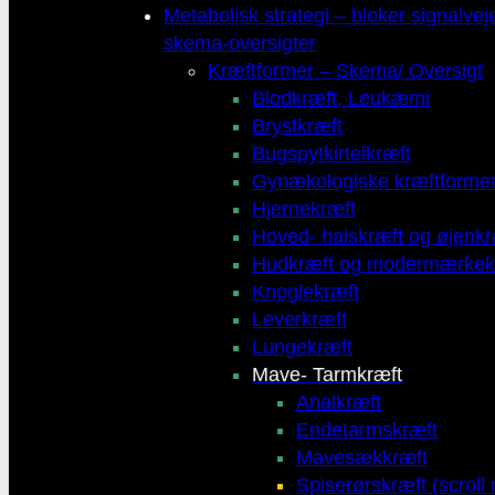
Metabolisk strategi – bloker signalvej
skema-oversigter
Kræftformer – Skema/ Oversigt
Blodkræft, Leukæmi
Brystkræft
Bugspytkirtelkræft
Gynækologiske kræftforme
Hjernekræft
Hoved- halskræft og øjenkr
Hudkræft og modermærkek
Knoglekræft
Leverkræft
Lungekræft
Mave- Tarmkræft
Analkræft
Endetarmskræft
Mavesækkræft
Spiserørskræft (scroll