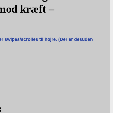
 mod kræft –
er swipes/scrolles til højre. (Der er desuden
g