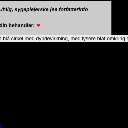
hlig, sygeplejerske (se forfatterinfo
 din behandler!
❤
ng