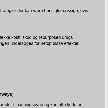
e strategier der kan være hensigtsmæssige, hvis
 række kosttilskud og repurposed drugs
ningen undersøges for netop disse effekter.
thways
)
ar stor tilpasningsevne og kan ofte finde en