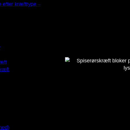
e efter kræfttype –
r
æft
ræft
 ned)