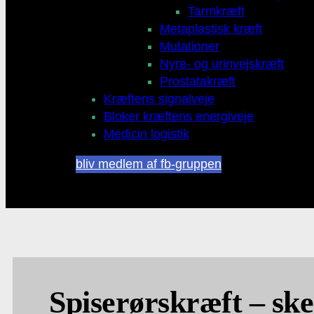
Tarmkræft
Metaplastisk kræft
Mutationer
Nyre- og urinvejskræft
Prostatakræft
Kræftens signalveje
Bloker kræftens energiveje
Medicin logistik
bliv medlem af fb-gruppen
Spiserørskræft – sk