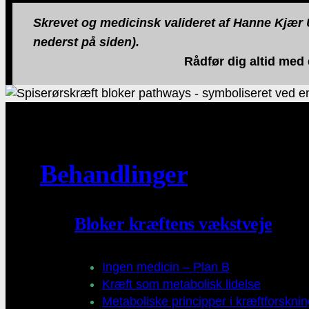
Skrevet og medicinsk valideret af Hanne Kjær U
nederst på siden).
Rådfør dig altid med
Behandlinger
Bloker kræftens vækstveje
Ingen medicin – Plan B
Kræft som metabolisk lidelse
Metaboliske principper i kræftforskni