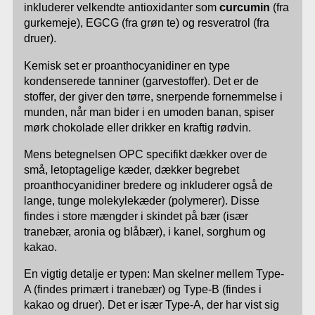
inkluderer velkendte antioxidanter som
curcumin
(fra
gurkemeje), EGCG (fra grøn te) og resveratrol (fra
druer).
Kemisk set er proanthocyanidiner en type
kondenserede tanniner (garvestoffer). Det er de
stoffer, der giver den tørre, snerpende fornemmelse i
munden, når man bider i en umoden banan, spiser
mørk chokolade eller drikker en kraftig rødvin.
Mens betegnelsen OPC specifikt dækker over de
små, letoptagelige kæder, dækker begrebet
proanthocyanidiner bredere og inkluderer også de
lange, tunge molekylekæder (polymerer). Disse
findes i store mængder i skindet på bær (især
tranebær, aronia og blåbær), i kanel, sorghum og
kakao.
En vigtig detalje er typen: Man skelner mellem Type-
A (findes primært i tranebær) og Type-B (findes i
kakao og druer). Det er især Type-A, der har vist sig