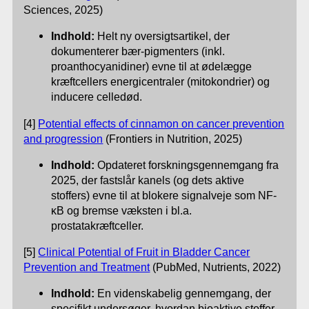
Sciences, 2025)
Indhold:
Helt ny oversigtsartikel, der
dokumenterer bær-pigmenters (inkl.
proanthocyanidiner) evne til at ødelægge
kræftcellers energicentraler (mitokondrier) og
inducere celledød.
[4]
Potential effects of cinnamon on cancer prevention
and progression
(Frontiers in Nutrition, 2025)
Indhold:
Opdateret forskningsgennemgang fra
2025, der fastslår kanels (og dets aktive
stoffers) evne til at blokere signalveje som NF-
κB og bremse væksten i bl.a.
prostatakræftceller.
[5]
Clinical Potential of Fruit in Bladder Cancer
Prevention and Treatment
(PubMed, Nutrients, 2022)
Indhold:
En videnskabelig gennemgang, der
specifikt undersøger, hvordan bioaktive stoffer