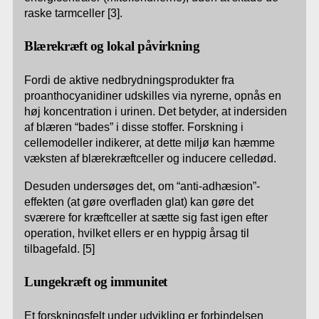
raske tarmceller [3].
Blærekræft og lokal påvirkning
Fordi de aktive nedbrydningsprodukter fra
proanthocyanidiner udskilles via nyrerne, opnås en
høj koncentration i urinen. Det betyder, at indersiden
af blæren “bades” i disse stoffer. Forskning i
cellemodeller indikerer, at dette miljø kan hæmme
væksten af blærekræftceller og inducere celledød.
Desuden undersøges det, om “anti-adhæsion”-
effekten (at gøre overfladen glat) kan gøre det
sværere for kræftceller at sætte sig fast igen efter
operation, hvilket ellers er en hyppig årsag til
tilbagefald. [5]
Lungekræft og immunitet
Et forskningsfelt under udvikling er forbindelsen