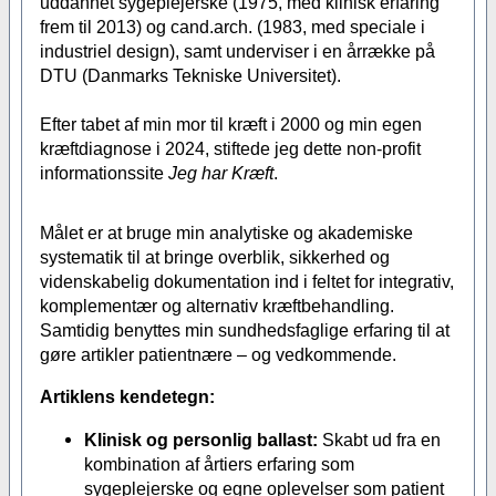
uddannet sygeplejerske (1975, med klinisk erfaring
frem til 2013) og cand.arch. (1983, med speciale i
industriel design), samt underviser i en årrække på
DTU (Danmarks Tekniske Universitet).
Efter tabet af min mor til kræft i 2000 og min egen
kræftdiagnose i 2024, stiftede jeg dette non-profit
informationssite
Jeg har Kræft
.
Målet er at bruge min analytiske og akademiske
systematik til at bringe overblik, sikkerhed og
videnskabelig dokumentation ind i feltet for integrativ,
komplementær og alternativ kræftbehandling.
Samtidig benyttes min sundhedsfaglige erfaring til at
gøre artikler patientnære – og vedkommende.
Artiklens kendetegn:
Klinisk og personlig ballast:
Skabt ud fra en
kombination af årtiers erfaring som
sygeplejerske og egne oplevelser som patient