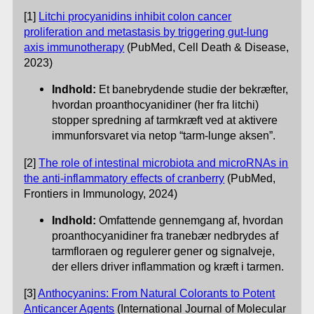
[1]
Litchi procyanidins inhibit colon cancer
proliferation and metastasis by triggering gut-lung
axis immunotherapy
(PubMed, Cell Death & Disease,
2023)
Indhold:
Et banebrydende studie der bekræfter,
hvordan proanthocyanidiner (her fra litchi)
stopper spredning af tarmkræft ved at aktivere
immunforsvaret via netop “tarm-lunge aksen”.
[2]
The role of intestinal microbiota and microRNAs in
the anti-inflammatory effects of cranberry
(PubMed,
Frontiers in Immunology, 2024)
Indhold:
Omfattende gennemgang af, hvordan
proanthocyanidiner fra tranebær nedbrydes af
tarmfloraen og regulerer gener og signalveje,
der ellers driver inflammation og kræft i tarmen.
[3]
Anthocyanins: From Natural Colorants to Potent
Anticancer Agents
(International Journal of Molecular