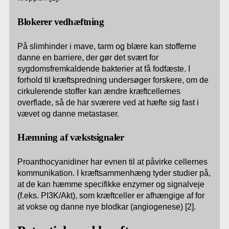
Blokerer vedhæftning
På slimhinder i mave, tarm og blære kan stofferne
danne en barriere, der gør det svært for
sygdomsfremkaldende bakterier at få fodfæste. I
forhold til kræftspredning undersøger forskere, om de
cirkulerende stoffer kan ændre kræftcellernes
overflade, så de har sværere ved at hæfte sig fast i
vævet og danne metastaser.
Hæmning af vækstsignaler
Proanthocyanidiner har evnen til at påvirke cellernes
kommunikation. I kræftsammenhæng tyder studier på,
at de kan hæmme specifikke enzymer og signalveje
(f.eks. PI3K/Akt), som kræftceller er afhængige af for
at vokse og danne nye blodkar (angiogenese) [2].