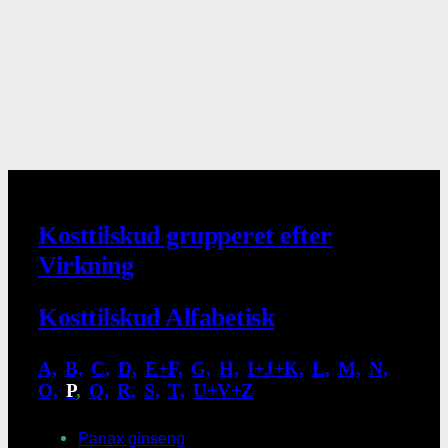
Kosttilskud grupperet efter
Virkning
Kosttilskud Alfabetisk
A,
.
B,
.
C,
.
D,
.
E+F,
.
G,
.
H,
.
I+J+K,
.
L,
.
M,
.
N,
.
O,
.
P
,
.
Q,
.
R,
.
S,
.
T,
.
U+V+Z
Panax ginseng