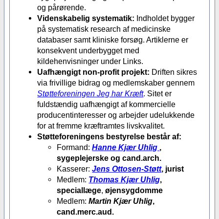
og pårørende.
Videnskabelig systematik:
Indholdet bygger
på systematisk research af medicinske
databaser samt kliniske forsøg. Artiklerne er
konsekvent underbygget med
kildehenvisninger under Links.
Uafhængigt non-profit projekt:
Driften sikres
via frivillige bidrag og medlemskaber gennem
Støtteforeningen Jeg har Kræft
. Sitet er
fuldstændig uafhængigt af kommercielle
producentinteresser og arbejder udelukkende
for at fremme kræftramtes livskvalitet.
Støtteforeningens bestyrelse består af:
Formand:
Hanne Kjær Uhlig
,
sygeplejerske og cand.arch.
Kasserer:
Jens Ottosen-Støtt
, jurist
Medlem:
Thomas Kjær Uhlig
,
speciallæge
,
øjensygdomme
Medlem:
Martin Kjær Uhlig
,
cand.merc.aud.