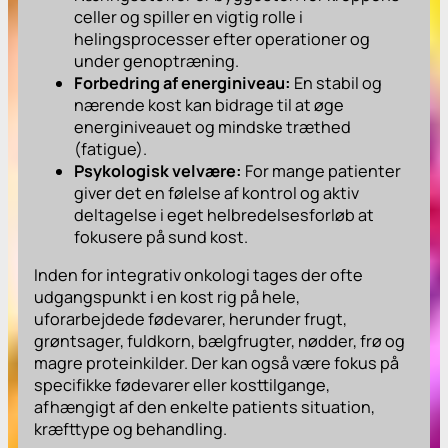
celler og spiller en vigtig rolle i
helingsprocesser efter operationer og
under genoptræning.
Forbedring af energiniveau:
En stabil og
nærende kost kan bidrage til at øge
energiniveauet og mindske træthed
(fatigue).
Psykologisk velvære:
For mange patienter
giver det en følelse af kontrol og aktiv
deltagelse i eget helbredelsesforløb at
fokusere på sund kost.
Inden for integrativ onkologi tages der ofte
udgangspunkt i en kost rig på hele,
uforarbejdede fødevarer, herunder frugt,
grøntsager, fuldkorn, bælgfrugter, nødder, frø og
magre proteinkilder. Der kan også være fokus på
specifikke fødevarer eller kosttilgange,
afhængigt af den enkelte patients situation,
kræfttype og behandling.