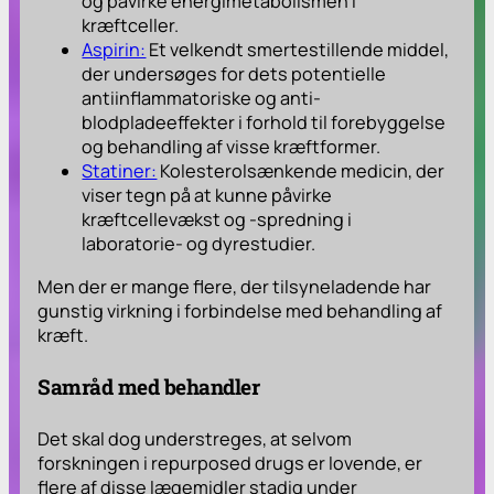
og påvirke energimetabolismen i
kræftceller.
Aspirin:
Et velkendt smertestillende middel,
der undersøges for dets potentielle
antiinflammatoriske og anti-
blodpladeeffekter i forhold til forebyggelse
og behandling af visse kræftformer.
Statiner:
Kolesterolsænkende medicin, der
viser tegn på at kunne påvirke
kræftcellevækst og -spredning i
laboratorie- og dyrestudier.
Men der er mange flere, der tilsyneladende har
gunstig virkning i forbindelse med behandling af
kræft.
Samråd med behandler
Det skal dog understreges, at selvom
forskningen i repurposed drugs er lovende, er
flere af disse lægemidler stadig under