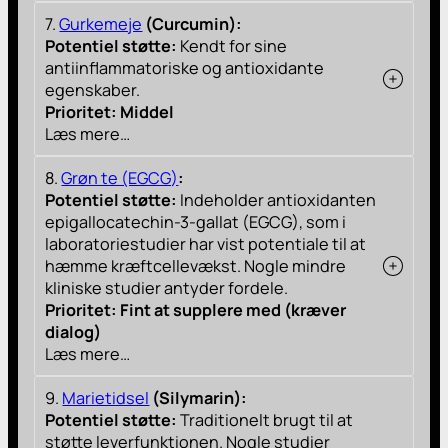
7.
Gurkemeje
(Curcumin):
Potentiel støtte:
Kendt for sine
antiinflammatoriske og antioxidante
egenskaber.
Prioritet: Middel
Læs mere…
8.
Grøn te (EGCG)
:
Potentiel støtte:
Indeholder antioxidanten
epigallocatechin-3-gallat (EGCG), som i
laboratoriestudier har vist potentiale til at
hæmme kræftcellevækst. Nogle mindre
kliniske studier antyder fordele.
Prioritet: Fint at supplere med (kræver
dialog)
Læs mere…
9.
Marietidsel
(Silymarin):
Potentiel støtte:
Traditionelt brugt til at
støtte leverfunktionen. Nogle studier