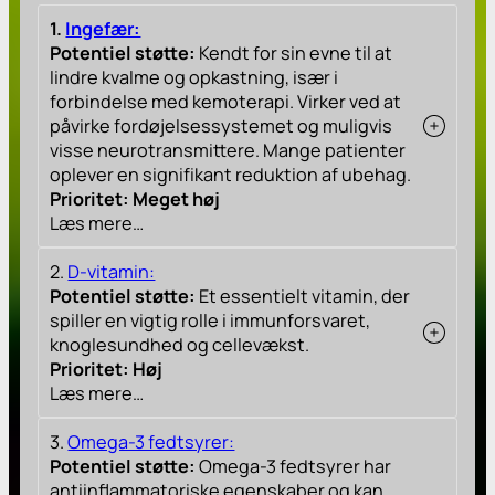
1.
Ingefær:
Potentiel støtte:
Kendt for sin evne til at
lindre kvalme og opkastning, især i
forbindelse med kemoterapi. Virker ved at
påvirke fordøjelsessystemet og muligvis
visse neurotransmittere. Mange patienter
oplever en signifikant reduktion af ubehag.
Prioritet: Meget høj
Læs mere…
2.
D-vitamin:
Potentiel støtte:
Et essentielt vitamin, der
spiller en vigtig rolle i immunforsvaret,
knoglesundhed og cellevækst.
Prioritet: Høj
Læs mere…
3.
Omega-3 fedtsyrer:
Potentiel støtte:
Omega-3 fedtsyrer har
antiinflammatoriske egenskaber og kan