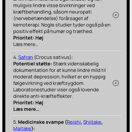
muligvis lindre visse bivirkninger ved
kræftbehandling, såsom neuropati
(nervebetændelse) forårsaget af
kemoterapi. Nogle studier tyder også på en
positiv effekt på humør og træthed.
Prioritet: Høj
Læs mere…
4.
Safran
(Crocus sativus):
Potentiel støtte:
Stærk videnskabelig
dokumentation for at kunne lindre mild til
moderat depression, hvilket er en hyppig
følgevirkning ved kræftsygdom.
Laboratoriestudier viser også lovende
direkte anti-kræfteffekter.
Prioritet:
Høj
Læs mere…
5.
Medicinske svampe (
Reishi
,
Shiitake
,
Maitake
):