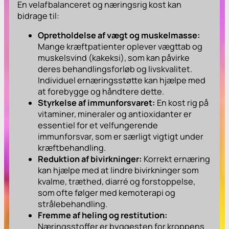
En velafbalanceret og næringsrig kost kan
bidrage til:
Opretholdelse af vægt og muskelmasse:
Mange kræftpatienter oplever vægttab og
muskelsvind (kakeksi), som kan påvirke
deres behandlingsforløb og livskvalitet.
Individuel ernæringsstøtte kan hjælpe med
at forebygge og håndtere dette.
Styrkelse af immunforsvaret:
En kost rig på
vitaminer, mineraler og antioxidanter er
essentiel for et velfungerende
immunforsvar, som er særligt vigtigt under
kræftbehandling.
Reduktion af bivirkninger:
Korrekt ernæring
kan hjælpe med at lindre bivirkninger som
kvalme, træthed, diarré og forstoppelse,
som ofte følger med kemoterapi og
strålebehandling.
Fremme af heling og restitution:
Næringsstoffer er byggesten for kroppens