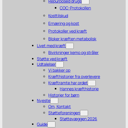
Repurposed drugs
COC-Protokollen
Kosttilskud
Ernæring og kost
Protokoller ved kræft
Bloker kræften metabolisk
Livet med kræft
Bivirkninger kemo og stråler
Støtte ved kræft
Udtalelser
Vi bakker op
Kræfthistorier fra overlevere
Kræftramte har ordet
Hannes kræfthistorie
Historier for børn
Nyeste
Om, Kontakt
Støtteforeningen
Støttevæggen 2026
Guide