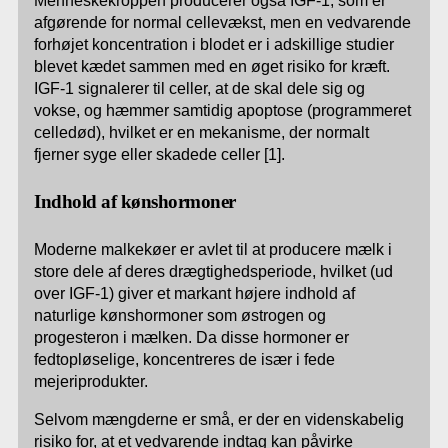
Menneskekroppen producerer også IGF-1, som er
afgørende for normal cellevækst, men en vedvarende
forhøjet koncentration i blodet er i adskillige studier
blevet kædet sammen med en øget risiko for kræft.
IGF-1 signalerer til celler, at de skal dele sig og
vokse, og hæmmer samtidig apoptose (programmeret
celledød), hvilket er en mekanisme, der normalt
fjerner syge eller skadede celler [1].
Indhold af kønshormoner
Moderne malkekøer er avlet til at producere mælk i
store dele af deres drægtighedsperiode, hvilket (ud
over IGF-1) giver et markant højere indhold af
naturlige kønshormoner som østrogen og
progesteron i mælken. Da disse hormoner er
fedtopløselige, koncentreres de især i fede
mejeriprodukter.
Selvom mængderne er små, er der en videnskabelig
risiko for, at et vedvarende indtag kan påvirke