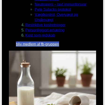
Neutropeni – lavt immunforsvar
Pete Sulacks protokol
Vægtkontrol, Overvægt og
Undervægt
Restriktive kostretninger
Personliggjort ernæring
Kost som redskab
bliv medlem af fb-gruppen