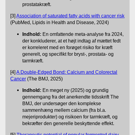
prostatakræft.
[3]
Association of saturated fatty acids with cancer risk
(PubMed, Lipids in Health and Disease, 2024)
Indhold:
En omfattende meta-analyse fra 2024,
der konkluderer, at et højt indtag af mættet fedt
er korreleret med en forøget risiko for kræft
generelt, og specifikt for bryst-, prostata- og
tarmkræft.
[4]
A Double-Edged Bond: Calcium and Colorectal
Cancer
(The BMJ, 2025)
Indhold:
En meget ny (2025) og grundig
gennemgang fra det anerkendte tidsskrift The
BMJ, der undersøger den komplekse
sammenhæng mellem calcium (fra bl.a.
mejeriprodukter) og risikoen for tarmkræft, og
bekræfter den generelle beskyttende effekt.
[5]
Therapeutic potential of popular fermented dairy