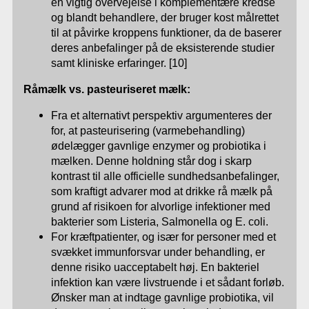
en vigtig overvejelse i komplementære kredse
og blandt behandlere, der bruger kost målrettet
til at påvirke kroppens funktioner, da de baserer
deres anbefalinger på de eksisterende studier
samt kliniske erfaringer. [10]
Råmælk vs. pasteuriseret mælk:
Fra et alternativt perspektiv argumenteres der
for, at pasteurisering (varmebehandling)
ødelægger gavnlige enzymer og probiotika i
mælken. Denne holdning står dog i skarp
kontrast til alle officielle sundhedsanbefalinger,
som kraftigt advarer mod at drikke rå mælk på
grund af risikoen for alvorlige infektioner med
bakterier som Listeria, Salmonella og E. coli.
For kræftpatienter, og især for personer med et
svækket immunforsvar under behandling, er
denne risiko uacceptabelt høj. En bakteriel
infektion kan være livstruende i et sådant forløb.
Ønsker man at indtage gavnlige probiotika, vil