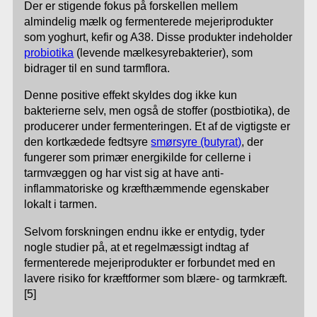
Der er stigende fokus på forskellen mellem
almindelig mælk og fermenterede mejeriprodukter
som yoghurt, kefir og A38. Disse produkter indeholder
probiotika
(levende mælkesyrebakterier), som
bidrager til en sund tarmflora.
Denne positive effekt skyldes dog ikke kun
bakterierne selv, men også de stoffer (postbiotika), de
producerer under fermenteringen. Et af de vigtigste er
den kortkædede fedtsyre
smørsyre (butyrat)
, der
fungerer som primær energikilde for cellerne i
tarmvæggen og har vist sig at have anti-
inflammatoriske og kræfthæmmende egenskaber
lokalt i tarmen.
Selvom forskningen endnu ikke er entydig, tyder
nogle studier på, at et regelmæssigt indtag af
fermenterede mejeriprodukter er forbundet med en
lavere risiko for kræftformer som blære- og tarmkræft.
[5]