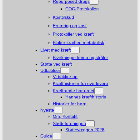
Repurposed drugs
COC-Protokollen
Kosttilskud
Ernæring og kost
Protokoller ved kræft
Bloker kræften metabolisk
Livet med kræft
Bivirkninger kemo og stråler
Støtte ved kræft
Udtalelser
Vi bakker op
Kræfthistorier fra overlevere
Kræftramte har ordet
Hannes kræfthistorie
Historier for børn
Nyeste
Om, Kontakt
Støtteforeningen
Støttevæggen 2026
Guide