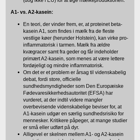
(dog ikke i EU) for at øge mælkeproduktionen.
A1- vs. A2-kasein:
En teori, der vinder frem, er, at proteinet beta-
kasein A1, som findes i mælk fra de fleste
vestlige køer (herunder Holstein), kan virke pro-
inflammatorisk i tarmen. Mælk fra ældre
kvægracer samt fra geder og får indeholder
primært A2-kasein, som menes at være lettere
fordøjeligt og mindre inflammatorisk.
Om det er et problem er årsag til videnskabelig
debat, fordi store, officielle
sundhedsmyndigheder som Den Europæiske
Fødevaresikkerhedsautoritet (EFSA) har
vurderet, at der indtil videre mangler
overbevisende videnskabelige beviser for, at
A1-kasein udgør en særlig sundhedsrisiko for
mennesker. Kritikere påpeger, at mange studier
er små eller udført på dyr.
Alligevel er skelnen mellem A1- og A2-kasein