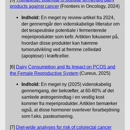
products against cancer
(Frontiers in Oncology, 2024)
Indhold:
En meget ny review-artikel fra 2024,
der gennemgår den videnskabelige litteratur om
det terapeutiske potentiale i fermenterede
mejeriprodukter som kefir. Artiklen fokuserer på,
hvordan disse produkter kan hæmme
tumorudvikling ved at fremme celledød
(apoptose) i kræftceller.
[6]
Dairy Consumption and Its Impact on PCOS and
the Female Reproductive System
(Cureus, 2025)
Indhold:
En meget ny (2025) videnskabelig
gennemgang, der bekræfter, at 60-80% af det
samlede østrogenindtag i en vestlig kost
kommer fra mejeriprodukter. Artiklen bemærker
også, at disse hormoner overlever forarbejdning
som f.eks. pasteurisering.
[7]
Diet-wide analyses for risk of colorectal cancer