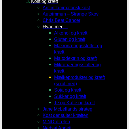
Kost og kræft
Antiinflammatorisk kost
Autoimmun – Strange Skov
Chris Beat Cancer
Hvad med…
Alkohol og kræft
Gluten og kræft
Makronæringsstoffer og
kræft
Maltodextrin og kræft
Mikronæringsstoffer og
kræft
Mælkeprodukter og kræft
(scroll ned)
Soja og kræft
Sukker og kræft
Te og Kaffe og kræft
Jane McLellands strategi
Kost der sulter kræften
MIND-diæten
Nedsat Appetit