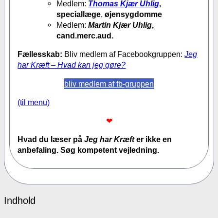
Medlem:
Thomas Kjær Uhlig
,
speciallæge
,
øjensygdomme
Medlem:
Martin Kjær Uhlig
,
cand.merc.aud.
Fællesskab:
Bliv medlem af Facebookgruppen:
Jeg
har Kræft – Hvad kan jeg gøre?
bliv medlem af fb-gruppen
(til menu)
❤
Hvad du læser på
Jeg har Kræft
er ikke en
anbefaling. Søg kompetent vejledning.
Indhold