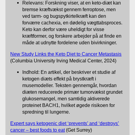
Relevans: Forskning viser, at en keto-diæt kan
bremse kræftvækst gennem ferroptose, men
ved tarm- og bugspytkirtelkræft kan den
forværre cachexia, en dødelig vægttabsproces.
Keto kan derfor være uheldigt for visse
kræftformer, og forskere arbejder på at finde en
måde at udnytte fordelene uden bivirkninger.
New Study Links the Keto Diet to Cancer Metastasis
(Columbia University Irving Medical Center, 2024)
Indhold: En artikel, der beskriver et studie af
ketogen diæts effekt på brystkræft i
musemodeller. Teksten gennemgår, hvordan
diæten reducerede primær tumorvækst grundet
glukosemangel, men samtidig aktiverede
proteinet BACH1, hvilket øgede risikoen for
spredning til lungerne.
Expert says ketogenic diet ‘prevents’ and ‘destroys’
cancer – best foods to eat
(Get Surrey)