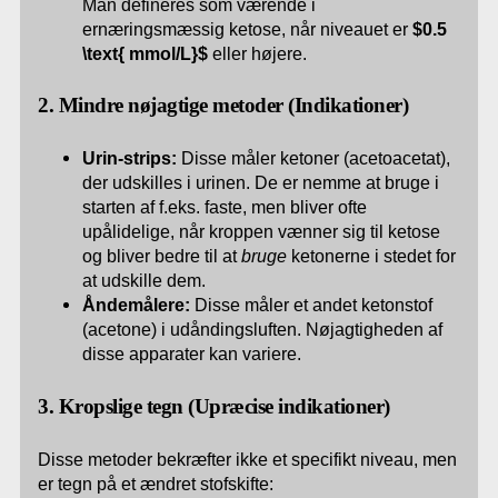
Man defineres som værende i
ernæringsmæssig ketose, når niveauet er
$0.5
\text{ mmol/L}$
eller højere.
2. Mindre nøjagtige metoder (Indikationer)
Urin-strips:
Disse måler ketoner (acetoacetat),
der udskilles i urinen. De er nemme at bruge i
starten af f.eks. faste, men bliver ofte
upålidelige, når kroppen vænner sig til ketose
og bliver bedre til at
bruge
ketonerne i stedet for
at udskille dem.
Åndemålere:
Disse måler et andet ketonstof
(acetone) i udåndingsluften. Nøjagtigheden af
disse apparater kan variere.
3. Kropslige tegn (Upræcise indikationer)
Disse metoder bekræfter ikke et specifikt niveau, men
er tegn på et ændret stofskifte: