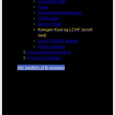
Carnivore diæt
Faste
Fermenterede fødevarer
GAPS diæt
Gerson Diæt
Ketogen Kost og LCHF (scroll
ned)
Low FODMAP-diæten
Wahls protokol
Personliggjort ernæring
Kost som redskab
bliv medlem af fb-gruppen