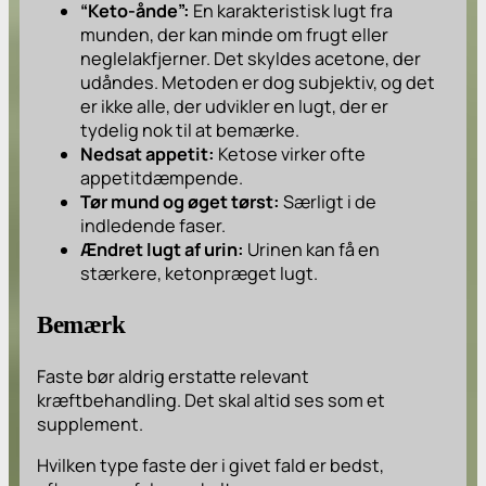
“Keto-ånde”:
En karakteristisk lugt fra
munden, der kan minde om frugt eller
neglelakfjerner. Det skyldes acetone, der
udåndes. Metoden er dog subjektiv, og det
er ikke alle, der udvikler en lugt, der er
tydelig nok til at bemærke.
Nedsat appetit:
Ketose virker ofte
appetitdæmpende.
Tør mund og øget tørst:
Særligt i de
indledende faser.
Ændret lugt af urin:
Urinen kan få en
stærkere, ketonpræget lugt.
Bemærk
Faste bør aldrig erstatte relevant
kræftbehandling. Det skal altid ses som et
supplement.
Hvilken type faste der i givet fald er bedst,