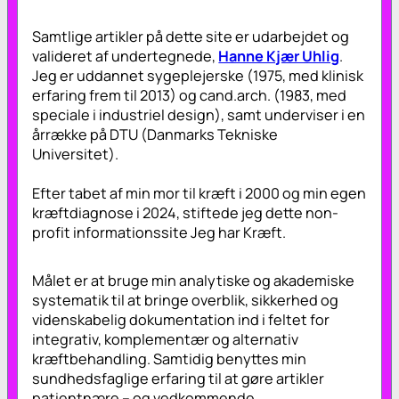
Samtlige artikler på dette site er udarbejdet og
valideret af undertegnede,
Hanne Kjær Uhlig
.
Jeg er uddannet sygeplejerske (1975, med klinisk
erfaring frem til 2013) og cand.arch. (1983, med
speciale i industriel design), samt underviser i en
årrække på DTU (Danmarks Tekniske
Universitet).
Efter tabet af min mor til kræft i 2000 og min egen
kræftdiagnose i 2024, stiftede jeg dette non-
profit informationssite
Jeg har Kræft
.
Målet er at bruge min analytiske og akademiske
systematik til at bringe overblik, sikkerhed og
videnskabelig dokumentation ind i feltet for
integrativ, komplementær og alternativ
kræftbehandling. Samtidig benyttes min
sundhedsfaglige erfaring til at gøre artikler
patientnære – og vedkommende.