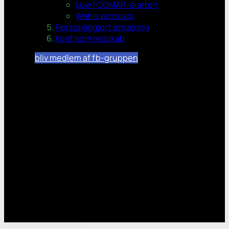
Low FODMAP-diæten
Wahls protokol
Personliggjort ernæring
Kost som redskab
bliv medlem af fb-gruppen