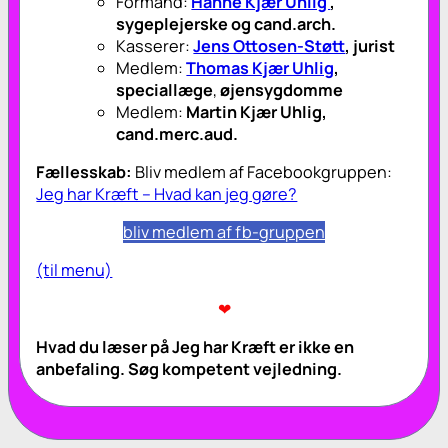
Formand:
Hanne Kjær Uhlig
,
sygeplejerske og cand.arch.
Kasserer:
Jens Ottosen-Støtt
, jurist
Medlem:
Thomas Kjær Uhlig
,
speciallæge
,
øjensygdomme
Medlem:
Martin Kjær Uhlig
,
cand.merc.aud.
Fællesskab:
Bliv medlem af Facebookgruppen:
Jeg har Kræft – Hvad kan jeg gøre?
bliv medlem af fb-gruppen
(til menu)
❤
Hvad du læser på
Jeg har Kræft
er ikke en
anbefaling. Søg kompetent vejledning.