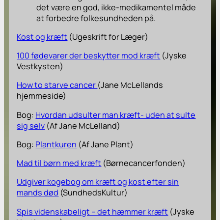
det være en god, ikke-medikamentel måde
at forbedre folkesundheden på.
Kost og kræft
(Ugeskrift for Læger)
100 fødevarer der beskytter mod kræft
(Jyske
Vestkysten)
How to starve cancer
(Jane McLellands
hjemmeside)
Bog:
Hvordan udsulter man kræft- uden at sulte
sig selv
(Af Jane McLelland)
Bog:
Plantkuren
(Af Jane Plant)
Mad til børn med kræft
(Børnecancerfonden)
Udgiver kogebog om kræft og kost efter sin
mands død
(SundhedsKultur)
Spis videnskabeligt – det hæmmer kræft
(Jyske