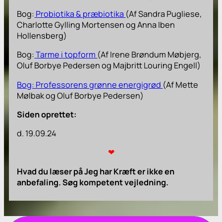
Bog:
Probiotika & præbiotika
(Af Sandra Pugliese,
Charlotte Gylling Mortensen og Anna Iben
Hollensberg)
Bog:
Tarme i topform
(Af Irene Brøndum Møbjerg,
Oluf Borbye Pedersen og Majbritt Louring Engell)
Bog: Professorens grønne energigrød
(Af Mette
Mølbak og Oluf Borbye Pedersen)
Siden oprettet:
d. 19.09.24
❤
Hvad du læser på
Jeg har Kræft
er ikke en
anbefaling. Søg kompetent vejledning.