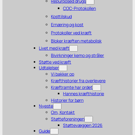
Repurposed drugs
COC-Protokollen
Kosttilskud
Ernæring og kost
Protokoller ved kræft
Bloker kræften metabolisk
Livet med kræft
Bivirkninger kemo og stråler
Støtte ved kræft
Udtalelser
Vi bakker op
Kræfthistorier fra overlevere
Kræftramte har ordet
Hannes kræfthistorie
Historier for børn
Nyeste
Om, Kontakt
Støtteforeningen
Støttevæggen 2026
Guide