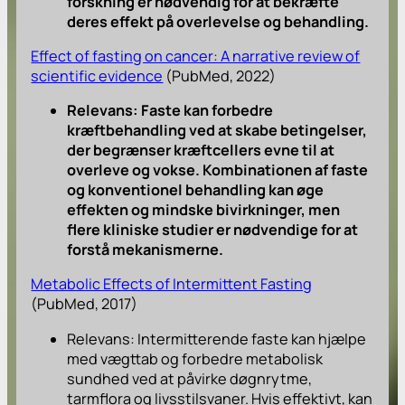
forskning er nødvendig for at bekræfte
deres effekt på overlevelse og behandling.
Effect of fasting on cancer: A narrative review of
scientific evidence
(PubMed, 2022)
Relevans: Faste kan forbedre
kræftbehandling ved at skabe betingelser,
der begrænser kræftcellers evne til at
overleve og vokse. Kombinationen af faste
og konventionel behandling kan øge
effekten og mindske bivirkninger, men
flere kliniske studier er nødvendige for at
forstå mekanismerne.
Metabolic Effects of Intermittent Fasting
(PubMed, 2017)
Relevans: Intermitterende faste kan hjælpe
med vægttab og forbedre metabolisk
sundhed ved at påvirke døgnrytme,
tarmflora og livsstilsvaner. Hvis effektivt, kan