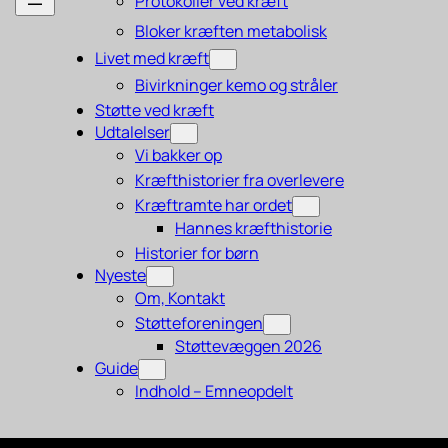
Protokoller ved kræft
Bloker kræften metabolisk
Livet med kræft
Bivirkninger kemo og stråler
Støtte ved kræft
Udtalelser
Vi bakker op
Kræfthistorier fra overlevere
Kræftramte har ordet
Hannes kræfthistorie
Historier for børn
Nyeste
Om, Kontakt
Støtteforeningen
Støttevæggen 2026
Guide
Indhold – Emneopdelt