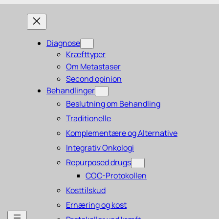
Diagnose
Kræfttyper
Om Metastaser
Second opinion
Behandlinger
Beslutning om Behandling
Traditionelle
Komplementære og Alternative
Integrativ Onkologi
Repurposed drugs
COC-Protokollen
Kosttilskud
Ernæring og kost