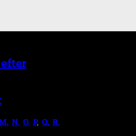
efter
k
M,
.
N,
.
O,
.
P
,
.
Q,
.
R,
.