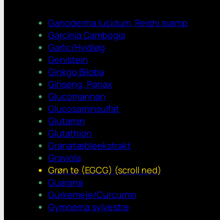
Ganoderma lucidum, Reishi svamp
Garcinia Cambogia
Garlic/Hvidløg
Genistein
Ginkgo Biloba
Ginseng, Panax
Glucomannan
Glucosaminsulfat
Glutamin
Glutathion
Granatæbleekstrakt
Graviola
Grøn te (EGCG) (scroll ned)
Guarana
Gurkemeje/Curcumin
Gymnema sylvestre