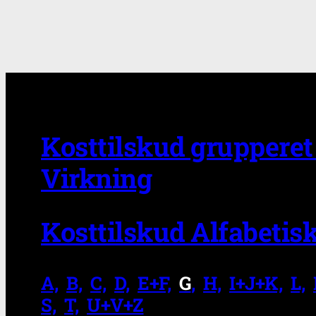
Kosttilskud grupperet 
Virkning
Kosttilskud Alfabetis
A,
.
B,
.
C,
.
D,
.
E+F,
.
G
,
.
H,
.
I+J+K,
.
L,
.
S,
.
T,
.
U+V+Z