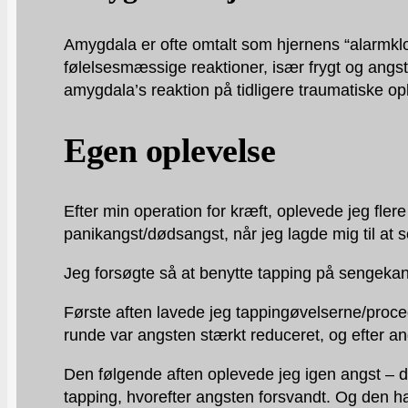
Amygdala er ofte omtalt som hjernens “alarmklokk
følelsesmæssige reaktioner, især frygt og an
amygdala’s reaktion på tidligere traumatiske op
Egen oplevelse
Efter min operation for kræft, oplevede jeg fler
panikangst/dødsangst, når jeg lagde mig til at 
Jeg forsøgte så at benytte tapping på sengekan
Første aften lavede jeg tappingøvelserne/proced
runde var angsten stærkt reduceret, og efter 
Den følgende aften oplevede jeg igen angst – 
tapping, hvorefter angsten forsvandt. Og den ha