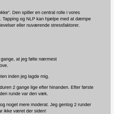
e”. Den spiller en central rolle i vores
gst. Tapping og NLP kan hjælpe med at dæmpe
levelser eller nuværende stressfaktorer.
e gange, at jeg følte nærmest
sove.
ten inden jeg lagde mig.
uren 2 gange lige efter hinanden. Efter første
anden runde var den væk.
dog noget mere moderat. Jeg gentog 2 runder
r ikke været der siden!