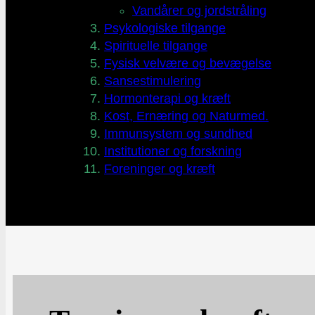
Vandårer og jordstråling
Psykologiske tilgange
Spirituelle tilgange
Fysisk velvære og bevægelse
Sansestimulering
Hormonterapi og kræft
Kost, Ernæring og Naturmed.
Immunsystem og sundhed
Institutioner og forskning
Foreninger og kræft