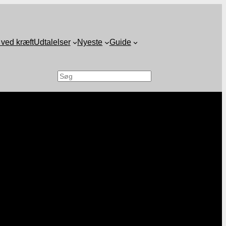
 ved kræft
Udtalelser
Nyeste
Guide
Søg