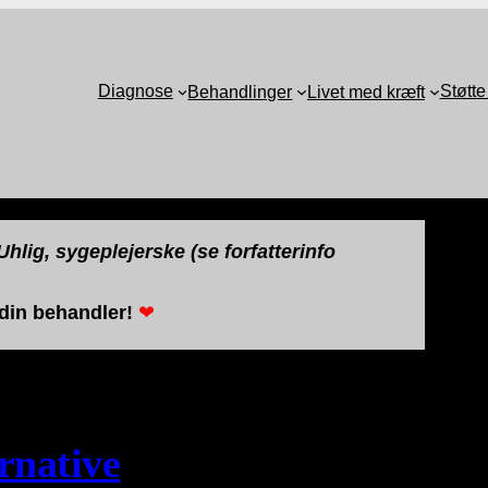
Diagnose
Støtte
Behandlinger
Livet med kræft
hlig, sygeplejerske (se forfatterinfo
 din behandler!
❤
rnative