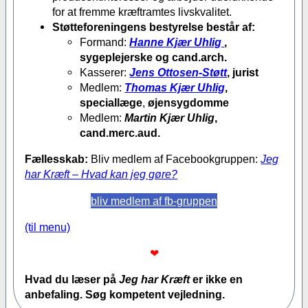
for at fremme kræftramtes livskvalitet.
Støtteforeningens bestyrelse består af:
Formand:
Hanne Kjær Uhlig
,
sygeplejerske og cand.arch.
Kasserer:
Jens Ottosen-Støtt
, jurist
Medlem:
Thomas Kjær Uhlig
,
speciallæge
,
øjensygdomme
Medlem:
Martin Kjær Uhlig
,
cand.merc.aud.
Fællesskab:
Bliv medlem af Facebookgruppen:
Jeg
har Kræft – Hvad kan jeg gøre?
bliv medlem af fb-gruppen
(til menu)
❤
Hvad du læser på
Jeg har Kræft
er ikke en
anbefaling. Søg kompetent vejledning.