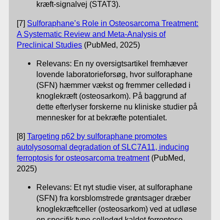
kræft-signalvej (STAT3).
[7]
Sulforaphane’s Role in Osteosarcoma Treatment:
A Systematic Review and Meta-Analysis of
Preclinical Studies
(PubMed, 2025)
Relevans: En ny oversigtsartikel fremhæver
lovende laboratorieforsøg, hvor sulforaphane
(SFN) hæmmer vækst og fremmer celledød i
knoglekræft (osteosarkom). På baggrund af
dette efterlyser forskerne nu kliniske studier på
mennesker for at bekræfte potentialet.
[8]
Targeting p62 by sulforaphane promotes
autolysosomal degradation of SLC7A11, inducing
ferroptosis for osteosarcoma treatment
(PubMed,
2025)
Relevans: Et nyt studie viser, at sulforaphane
(SFN) fra korsblomstrede grøntsager dræber
knoglekræftceller (osteosarkom) ved at udløse
en specifik type celledød kaldet ferroptose.