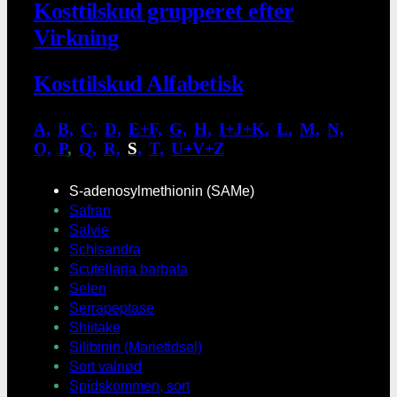
Kosttilskud grupperet efter
Virkning
Kosttilskud Alfabetisk
A,
.
B,
.
C,
.
D,
.
E+F,
.
G,
.
H,
.
I+J+K,
.
L,
.
M,
.
N,
.
O,
.
P
,
.
Q,
.
R,
.
S
,
.
T,
.
U+V+Z
S-adenosylmethionin (SAMe)
Safran
Salvie
Schisandra
Scutellaria barbata
Selen
Serrapeptase
Shiitake
Silibinin (Marietidsel)
Sort valnød
Spidskommen, sort