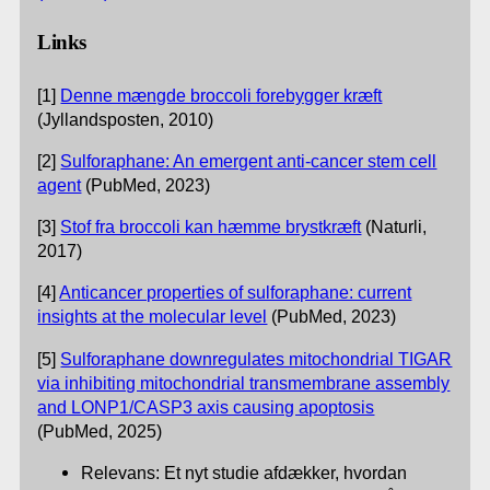
Links
[1]
Denne mængde broccoli forebygger kræft
(Jyllandsposten, 2010)
[2]
Sulforaphane: An emergent anti-cancer stem cell
agent
(PubMed, 2023)
[3]
Stof fra broccoli kan hæmme brystkræft
(Naturli,
2017)
[4]
Anticancer properties of sulforaphane: current
insights at the molecular level
(PubMed, 2023)
[5]
Sulforaphane downregulates mitochondrial TIGAR
via inhibiting mitochondrial transmembrane assembly
and LONP1/CASP3 axis causing apoptosis
(PubMed, 2025)
Relevans: Et nyt studie afdækker, hvordan