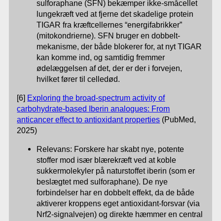
sulforaphane (SFN) bekæmper ikke-småcellet
lungekræft ved at fjerne det skadelige protein
TIGAR fra kræftcellernes “energifabrikker”
(mitokondrierne). SFN bruger en dobbelt-
mekanisme, der både blokerer for, at nyt TIGAR
kan komme ind, og samtidig fremmer
ødelæggelsen af det, der er der i forvejen,
hvilket fører til celledød.
[6]
Exploring the broad-spectrum activity of
carbohydrate-based Iberin analogues: From
anticancer effect to antioxidant properties
(PubMed,
2025)
Relevans: Forskere har skabt nye, potente
stoffer mod især blærekræft ved at koble
sukkermolekyler på naturstoffet iberin (som er
beslægtet med sulforaphane). De nye
forbindelser har en dobbelt effekt, da de både
aktiverer kroppens eget antioxidant-forsvar (via
Nrf2-signalvejen) og direkte hæmmer en central