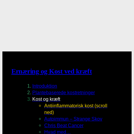
Ernæring og Kost ved kræft
Introduktion
Plantebaserede kostretninger
Kost og kræft
Antiinflammatorisk kost (scroll
ned)
Autoimmun – Strange Skov
Chris Beat Cancer
Hvad med…