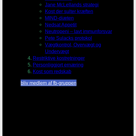
Jane McLellands strategi
Kost der sulter kræften
MIND-diæten
Nedsat Appetit
Neutropeni – lavt immunforsvar
Pete Sulacks protokol
Vægtkontrol, Overvægt og
Undervægt
Restriktive kostretninger
Personliggjort ernæring
Kost som redskab
bliv medlem af fb-gruppen