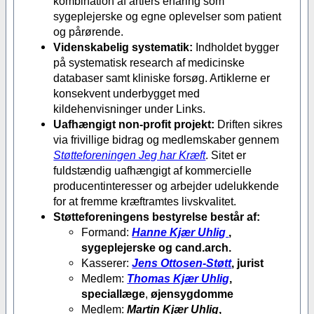
kombination af årtiers erfaring som
sygeplejerske og egne oplevelser som patient
og pårørende.
Videnskabelig systematik:
Indholdet bygger
på systematisk research af medicinske
databaser samt kliniske forsøg. Artiklerne er
konsekvent underbygget med
kildehenvisninger under Links.
Uafhængigt non-profit projekt:
Driften sikres
via frivillige bidrag og medlemskaber gennem
Støtteforeningen Jeg har Kræft
. Sitet er
fuldstændig uafhængigt af kommercielle
producentinteresser og arbejder udelukkende
for at fremme kræftramtes livskvalitet.
Støtteforeningens bestyrelse består af:
Formand:
Hanne Kjær Uhlig
,
sygeplejerske og cand.arch.
Kasserer:
Jens Ottosen-Støtt
, jurist
Medlem:
Thomas Kjær Uhlig
,
speciallæge
,
øjensygdomme
Medlem:
Martin Kjær Uhlig
,