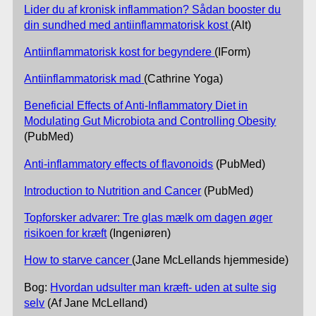
Lider du af kronisk inflammation? Sådan booster du
din sundhed med antiinflammatorisk kost
(Alt)
Antiinflammatorisk kost for begyndere
(IForm)
Antiinflammatorisk mad
(Cathrine Yoga)
Beneficial Effects of Anti-Inflammatory Diet in
Modulating Gut Microbiota and Controlling Obesity
(PubMed)
Anti-inflammatory effects of flavonoids
(PubMed)
Introduction to Nutrition and Cancer
(PubMed)
Topforsker advarer: Tre glas mælk om dagen øger
risikoen for kræft
(Ingeniøren)
How to starve cancer
(Jane McLellands hjemmeside)
Bog:
Hvordan udsulter man kræft- uden at sulte sig
selv
(Af Jane McLelland)