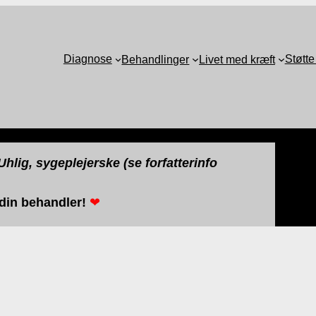
Diagnose
Støtte
Behandlinger
Livet med kræft
hlig, sygeplejerske (se forfatterinfo
 din behandler!
❤