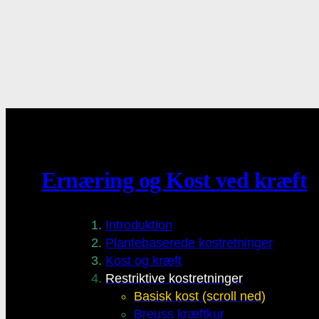
Ernæring og Kost ved kræft
Introduktion
Plantebaserede kostretninger
Kost og kræft
Restriktive kostretninger
Basisk kost (scroll ned)
Breuss kræftkur