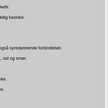
efir.
idig basiske.
også syredannende forbindelser.
, ost og smør.
kke.
en.