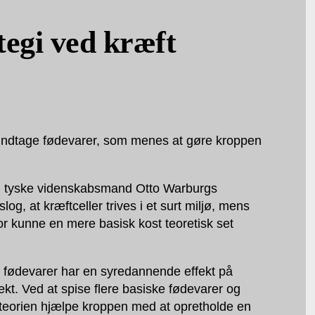
tegi ved kræft
t indtage fødevarer, som menes at gøre kroppen
en tyske videnskabsmand Otto Warburgs
og, at kræftceller trives i et surt miljø, mens
for kunne en mere basisk kost teoretisk set
e fødevarer har en syredannende effekt på
t. Ved at spise flere basiske fødevarer og
teorien hjælpe kroppen med at opretholde en