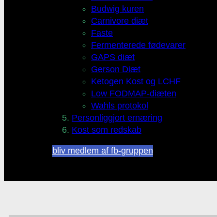
Budwig kuren
Carnivore diæt
Faste
Fermenterede fødevarer
GAPS diæt
Gerson Diæt
Ketogen Kost og LCHF
Low FODMAP-diæten
Wahls protokol
Personliggjort ernæring
Kost som redskab
bliv medlem af fb-gruppen