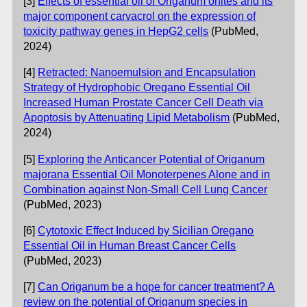
[3]
Effects of essential oil of Origanum onites and its
major component carvacrol on the expression of
toxicity pathway genes in HepG2 cells
(PubMed,
2024)
[4]
Retracted: Nanoemulsion and Encapsulation
Strategy of Hydrophobic Oregano Essential Oil
Increased Human Prostate Cancer Cell Death via
Apoptosis by Attenuating Lipid Metabolism
(PubMed,
2024)
[5]
Exploring the Anticancer Potential of Origanum
majorana Essential Oil Monoterpenes Alone and in
Combination against Non-Small Cell Lung Cancer
(PubMed, 2023)
[6]
Cytotoxic Effect Induced by Sicilian Oregano
Essential Oil in Human Breast Cancer Cells
(PubMed, 2023)
[7]
Can Origanum be a hope for cancer treatment? A
review on the potential of Origanum species in