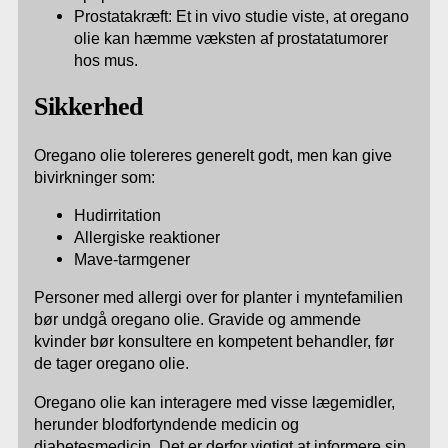
Prostatakræft: Et in vivo studie viste, at oregano
olie kan hæmme væksten af prostatatumorer
hos mus.
Sikkerhed
Oregano olie tolereres generelt godt, men kan give
bivirkninger som:
Hudirritation
Allergiske reaktioner
Mave-tarmgener
Personer med allergi over for planter i myntefamilien
bør undgå oregano olie. Gravide og ammende
kvinder bør konsultere en kompetent behandler, før
de tager oregano olie.
Oregano olie kan interagere med visse lægemidler,
herunder blodfortyndende medicin og
diabetesmedicin. Det er derfor vigtigt at informere sin