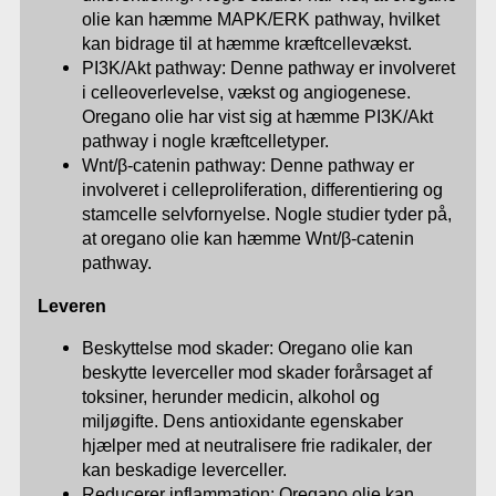
olie kan hæmme MAPK/ERK pathway, hvilket
kan bidrage til at hæmme kræftcellevækst.
PI3K/Akt pathway: Denne pathway er involveret
i celleoverlevelse, vækst og angiogenese.
Oregano olie har vist sig at hæmme PI3K/Akt
pathway i nogle kræftcelletyper.
Wnt/β-catenin pathway: Denne pathway er
involveret i celleproliferation, differentiering og
stamcelle selvfornyelse. Nogle studier tyder på,
at oregano olie kan hæmme Wnt/β-catenin
pathway.
Leveren
Beskyttelse mod skader: Oregano olie kan
beskytte leverceller mod skader forårsaget af
toksiner, herunder medicin, alkohol og
miljøgifte. Dens antioxidante egenskaber
hjælper med at neutralisere frie radikaler, der
kan beskadige leverceller.
Reducerer inflammation: Oregano olie kan