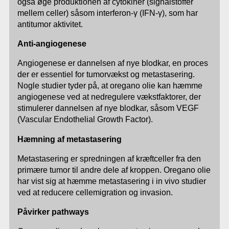
også øge produktionen af cytokiner (signalstoffer
mellem celler) såsom interferon-γ (IFN-γ), som har
antitumor aktivitet.
Anti-angiogenese
Angiogenese er dannelsen af nye blodkar, en proces
der er essentiel for tumorvækst og metastasering.
Nogle studier tyder på, at oregano olie kan hæmme
angiogenese ved at nedregulere vækstfaktorer, der
stimulerer dannelsen af nye blodkar, såsom VEGF
(Vascular Endothelial Growth Factor).
Hæmning af metastasering
Metastasering er spredningen af kræftceller fra den
primære tumor til andre dele af kroppen. Oregano olie
har vist sig at hæmme metastasering i in vivo studier
ved at reducere cellemigration og invasion.
Påvirker pathways