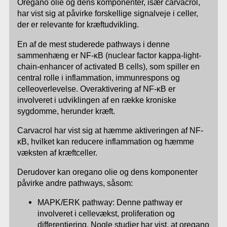
Oregano olie og dens komponenter, især carvacrol,
har vist sig at påvirke forskellige signalveje i celler,
der er relevante for kræftudvikling.
En af de mest studerede pathways i denne
sammenhæng er NF-κB (nuclear factor kappa-light-
chain-enhancer of activated B cells), som spiller en
central rolle i inflammation, immunrespons og
celleoverlevelse. Overaktivering af NF-κB er
involveret i udviklingen af en række kroniske
sygdomme, herunder kræft.
Carvacrol har vist sig at hæmme aktiveringen af NF-
κB, hvilket kan reducere inflammation og hæmme
væksten af kræftceller.
Derudover kan oregano olie og dens komponenter
påvirke andre pathways, såsom:
MAPK/ERK pathway: Denne pathway er
involveret i cellevækst, proliferation og
differentiering. Nogle studier har vist, at oregano