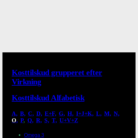
Kosttilskud grupperet efter
Virkning
Kosttilskud Alfabetisk
A,
.
B,
.
C,
.
D,
.
E+F,
.
G,
.
H,
.
I+J+K,
.
L,
.
M,
.
N,
.
O
,
.
P
,
.
Q,
.
R,
.
S,
.
T,
.
U+V+Z
Omega 3