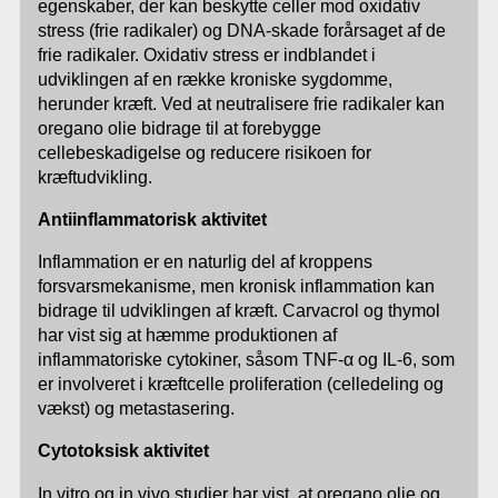
egenskaber, der kan beskytte celler mod oxidativ
stress (frie radikaler) og DNA-skade forårsaget af de
frie radikaler. Oxidativ stress er indblandet i
udviklingen af en række kroniske sygdomme,
herunder kræft. Ved at neutralisere frie radikaler kan
oregano olie bidrage til at forebygge
cellebeskadigelse og reducere risikoen for
kræftudvikling.
Antiinflammatorisk aktivitet
Inflammation er en naturlig del af kroppens
forsvarsmekanisme, men kronisk inflammation kan
bidrage til udviklingen af kræft. Carvacrol og thymol
har vist sig at hæmme produktionen af
inflammatoriske cytokiner, såsom TNF-α og IL-6, som
er involveret i kræftcelle proliferation (celledeling og
vækst) og metastasering.
Cytotoksisk aktivitet
In vitro og in vivo studier har vist, at oregano olie og