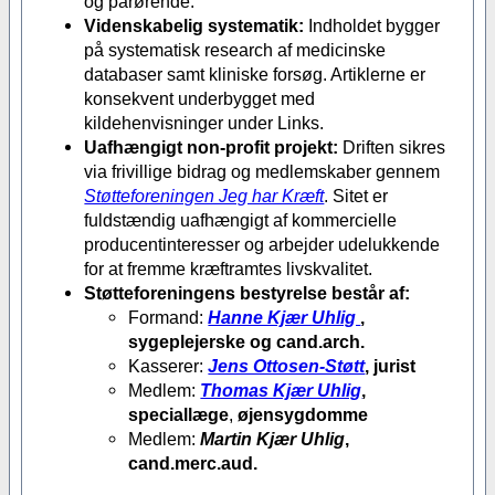
og pårørende.
Videnskabelig systematik:
Indholdet bygger
på systematisk research af medicinske
databaser samt kliniske forsøg. Artiklerne er
konsekvent underbygget med
kildehenvisninger under Links.
Uafhængigt non-profit projekt:
Driften sikres
via frivillige bidrag og medlemskaber gennem
Støtteforeningen Jeg har Kræft
. Sitet er
fuldstændig uafhængigt af kommercielle
producentinteresser og arbejder udelukkende
for at fremme kræftramtes livskvalitet.
Støtteforeningens bestyrelse består af:
Formand:
Hanne Kjær Uhlig
,
sygeplejerske og cand.arch.
Kasserer:
Jens Ottosen-Støtt
, jurist
Medlem:
Thomas Kjær Uhlig
,
speciallæge
,
øjensygdomme
Medlem:
Martin Kjær Uhlig
,
cand.merc.aud.