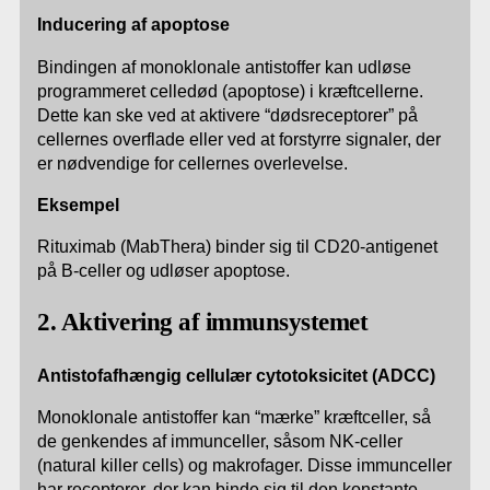
Inducering af apoptose
Bindingen af monoklonale antistoffer kan udløse
programmeret celledød (apoptose) i kræftcellerne.
Dette kan ske ved at aktivere “dødsreceptorer” på
cellernes overflade eller ved at forstyrre signaler, der
er nødvendige for cellernes overlevelse.
Eksempel
Rituximab (MabThera) binder sig til CD20-antigenet
på B-celler og udløser apoptose.
2. Aktivering af immunsystemet
Antistofafhængig cellulær cytotoksicitet (ADCC)
Monoklonale antistoffer kan “mærke” kræftceller, så
de genkendes af immunceller, såsom NK-celler
(natural killer cells) og makrofager. Disse immunceller
har receptorer, der kan binde sig til den konstante