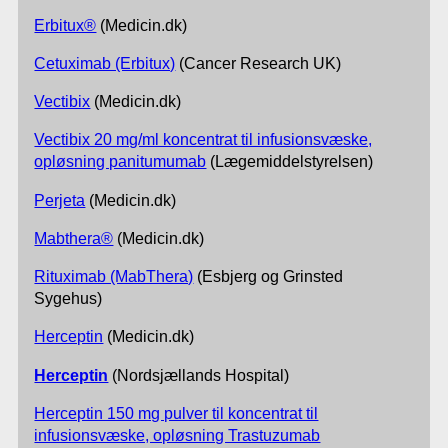
Erbitux®
(Medicin.dk)
Cetuximab (Erbitux)
(Cancer Research UK)
Vectibix
(Medicin.dk)
Vectibix 20 mg/ml koncentrat til infusionsvæske,
opløsning panitumumab
(Lægemiddelstyrelsen)
Perjeta
(Medicin.dk)
Mabthera®
(Medicin.dk)
Rituximab (MabThera)
(Esbjerg og Grinsted
Sygehus)
Herceptin
(Medicin.dk)
Herceptin
(Nordsjællands Hospital)
Herceptin 150 mg pulver til koncentrat til
infusionsvæske, opløsning Trastuzumab