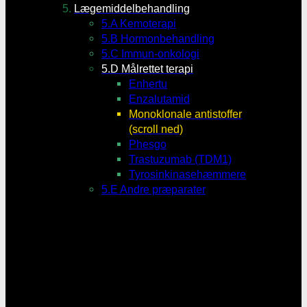
Lægemiddelbehandling
5.A Kemoterapi
5.B Hormonbehandling
5.C Immun-onkologi
5.D Målrettet terapi
Enhertu
Enzalutamid
Monoklonale antistoffer
(scroll ned)
Phesgo
Trastuzumab (TDM1)
Tyrosinkinasehæmmere
5.E Andre præparater