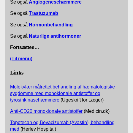
Se også
Angiogenesehæmmere
Se også
Trastuzumab
Se også
Hormonbehandling
Se også
Naturlige antihormoner
Fortsættes…
(Til menu)
Links
Molekylær målrettet behandling af hæmatologiske
sygdomme med monoklonale antistoffer og
tyrosinkinasehæmmere
(Ugeskrift for Læger)
Anti-CD20 monoklonale antistoffer
(Medicin.dk)
Topotecan og Bevacizumab (Avastin), behandling
med
(Herlev Hospital)