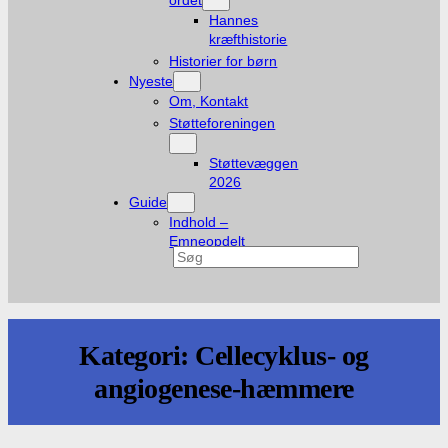
ordet
Hannes
kræfthistorie
Historier for børn
Nyeste
Om, Kontakt
Støtteforeningen
Støttevæggen
2026
Guide
Indhold –
Emneopdelt
Søg
Kategori:
Cellecyklus- og
angiogenese-hæmmere