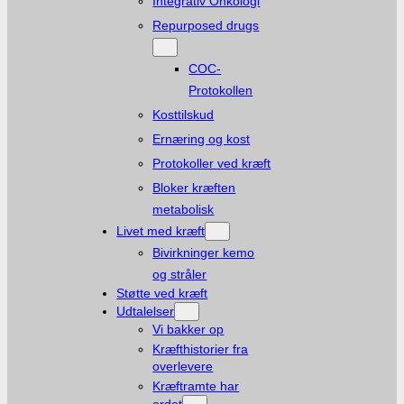
Integrativ Onkologi
Repurposed drugs
COC-
Protokollen
Kosttilskud
Ernæring og kost
Protokoller ved kræft
Bloker kræften
metabolisk
Livet med kræft
Bivirkninger kemo
og stråler
Støtte ved kræft
Udtalelser
Vi bakker op
Kræfthistorier fra
overlevere
Kræftramte har