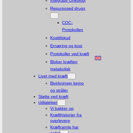
Integrativ Onkologi
Repurposed drugs
COC-
Protokollen
Kosttilskud
Ernæring og kost
Protokoller ved kræft
Bloker kræften
metabolisk
Livet med kræft
Bivirkninger kemo
og stråler
Støtte ved kræft
Udtalelser
Vi bakker op
Kræfthistorier fra
overlevere
Kræftramte har