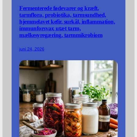
Fermenterede fødevarer og kræft.
tarmflora, probiotika, tarmsundhed,
hjemmelavet kefir, surkål, inflammation,
immunforsvar, utæt tarm,
mælkesyregæring, tarmmikrobiom
juni 24, 2026