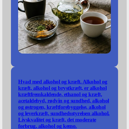
Hvad med alkohol og kræft. Alkohol og
kræft, alkohol og brystkræft, er alkohol
kræftfremkaldende, ethanol og kræft,
acetaldehyd, rødvin og sundhed, alkohol
og østrogen, kræftforebyggelse, alkohol
og leverkræft, sundhedsstyrelsen alkohol.
Livskvalitet og kræft, det moderate
forbrug, alkohol og kemo.