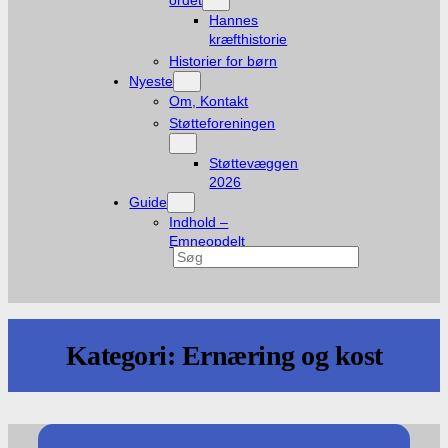
ordet
Hannes
kræfthistorie
Historier for børn
Nyeste
Om, Kontakt
Støtteforeningen
Støttevæggen
2026
Guide
Indhold –
Emneopdelt
Søg
Kategori:
Ernæring og kost