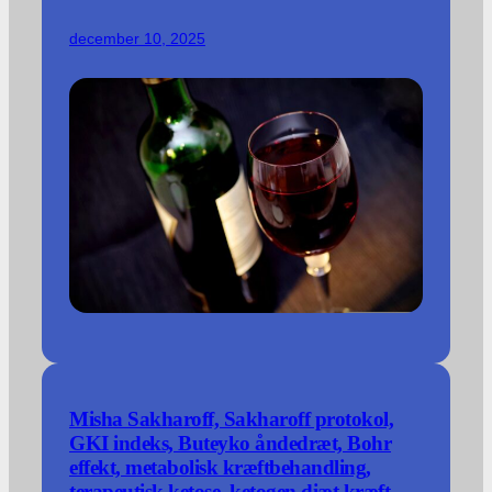
december 10, 2025
Misha Sakharoff, Sakharoff protokol,
GKI indeks, Buteyko åndedræt, Bohr
effekt, metabolisk kræftbehandling,