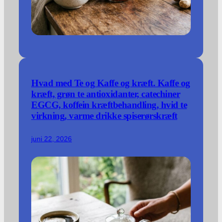
Hvad med Te og Kaffe og kræft. Kaffe og
kræft, grøn te antioxidanter, catechiner
EGCG, koffein kræftbehandling, hvid te
virkning, varme drikke spiserørskræft
juni 22, 2026