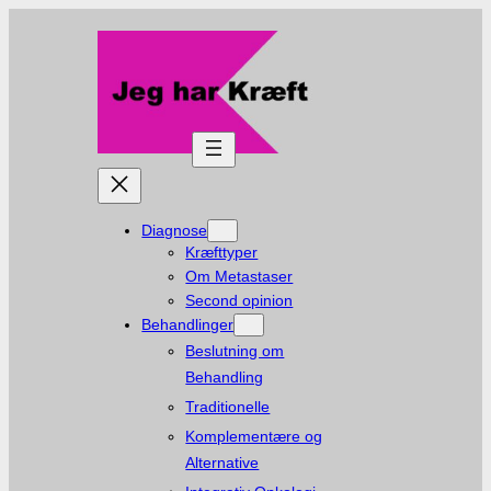
Spring
til
indhold
Diagnose
Kræfttyper
Om Metastaser
Second opinion
Behandlinger
Beslutning om
Behandling
Traditionelle
Komplementære og
Alternative