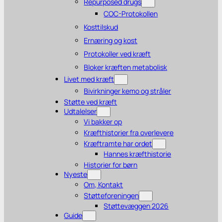
Repurposed drugs
COC-Protokollen
Kosttilskud
Ernæring og kost
Protokoller ved kræft
Bloker kræften metabolisk
Livet med kræft
Bivirkninger kemo og stråler
Støtte ved kræft
Udtalelser
Vi bakker op
Kræfthistorier fra overlevere
Kræftramte har ordet
Hannes kræfthistorie
Historier for børn
Nyeste
Om, Kontakt
Støtteforeningen
Støttevæggen 2026
Guide