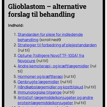
Glioblastom – alternative
forslag til behandling
Indhold:
Standarden for pleje for indledende
behandling
(scroll ned9
Strategier til forbedring af plejestandarden
(rul til)
Optune (tidligere NovoTTF-100A) fra
Novocure
(rul til)
Andre kemoterapi- og kræftlægemidler
(rul
til)
Hormoner og kræftterapi
(rul til)
Genbrugte lægemidler
(rul til)
Håndkøbslægemidler og kosttilskud
(rul til)
Immunologiske tilgange
(rul til)
Antistof-lægemiddelkonjugater og andre
proteinlægemiddelkonjugater
(rul til)