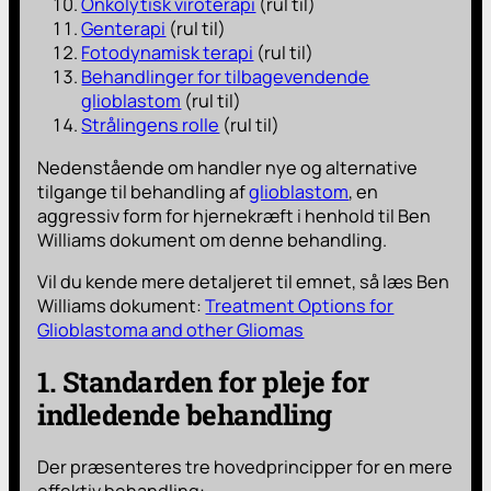
Onkolytisk viroterapi
(rul til)
Genterapi
(rul til)
Fotodynamisk terapi
(rul til)
Behandlinger for tilbagevendende
glioblastom
(rul til)
Strålingens rolle
(rul til)
Nedenstående om handler nye og alternative
tilgange til behandling af
glioblastom
, en
aggressiv form for hjernekræft i henhold til Ben
Williams dokument om denne behandling.
Vil du kende mere detaljeret til emnet, så læs Ben
Williams dokument:
Treatment Options for
Glioblastoma and other Gliomas
1. Standarden for pleje for
indledende behandling
Der præsenteres tre hovedprincipper for en mere
effektiv behandling: