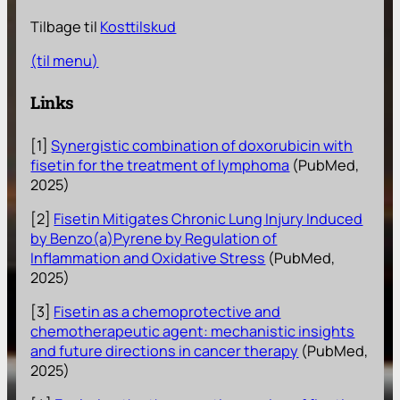
Tilbage til
Kosttilskud
(til menu)
Links
[1]
Synergistic combination of doxorubicin with
fisetin for the treatment of lymphoma
(PubMed,
2025)
[2]
Fisetin Mitigates Chronic Lung Injury Induced
by Benzo(a)Pyrene by Regulation of
Inflammation and Oxidative Stress
(PubMed,
2025)
[3]
Fisetin as a chemoprotective and
chemotherapeutic agent: mechanistic insights
and future directions in cancer therapy
(PubMed,
2025)