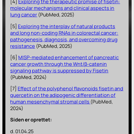
[4]
Exploring the therapeutic promise of fisetin:
molecular mechanisms and clinical aspects in
lung cancer
(PubMed, 2025)
[5]
Exploring the interplay of natural products
and long non-coding RNAs in colorectal cancer:
pathogenesis, diagnosis, and overcoming drug
resistance
(PubMed, 2025)
[6]
MISP-mediated enhancement of pancreatic
cancer growth through the Wnt/β-catenin
signaling pathway is suppressed by Fisetin
(PubMed, 2024)
[7]
Effect of the polyphenol flavonoids fisetin and
quercetin on the adipogenic differentiation of
human mesenchymal stromal cells
(PubMed,
2024)
Siden er oprettet:
d. 01.04.25