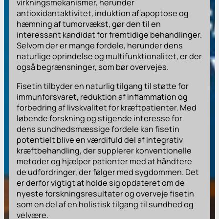
virkningsmekanismer, herunder
antioxidantaktivitet, induktion af apoptose og
hæmning af tumorvækst, gør den til en
interessant kandidat for fremtidige behandlinger.
Selvom der er mange fordele, herunder dens
naturlige oprindelse og multifunktionalitet, er der
også begrænsninger, som bør overvejes.
Fisetin tilbyder en naturlig tilgang til støtte for
immunforsvaret, reduktion af inflammation og
forbedring af livskvalitet for kræftpatienter. Med
løbende forskning og stigende interesse for
dens sundhedsmæssige fordele kan fisetin
potentielt blive en værdifuld del af integrativ
kræftbehandling, der supplerer konventionelle
metoder og hjælper patienter med at håndtere
de udfordringer, der følger med sygdommen. Det
er derfor vigtigt at holde sig opdateret om de
nyeste forskningsresultater og overveje fisetin
som en del af en holistisk tilgang til sundhed og
velvære.