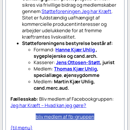
sikres via frivillige bidrag og medlemskaber
gennem
Støtteforeningen Jeg har Kræft
.
Sitet er fuldstændig uafhængigt af
kommercielle producentinteresser og
arbejder udelukkende for at fremme
kræftramtes livskvalitet.
Støtteforeningens bestyrelse består af:
Formand:
Hanne Kjær Uhlig
,
sygeplejerske og cand.arch.
Kasserer:
Jens Ottosen-Støtt
, jurist
Medlem:
Thomas Kjær Uhlig
,
speciallæge
,
øjensygdomme
Medlem:
Martin Kjær Uhlig
,
cand.merc.aud.
Fællesskab:
Bliv medlem af Facebookgruppen:
Jeg har Kræft – Hvad kan jeg gøre?
bliv medlem af fb-gruppen
(til menu)