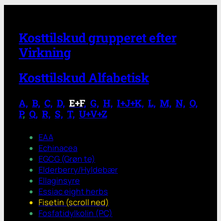
Kosttilskud grupperet efter
Virkning
Kosttilskud Alfabetisk
A,
.
B,
.
C,
.
D,
.
E+F
,
.
G,
.
H,
.
I+J+K,
.
L,
.
M,
.
N,
.
O,
.
P
,
.
Q,
.
R,
.
S,
.
T,
.
U+V+Z
EAA
Echinacea
EGCG (Grøn te)
Elderberry/Hyldebær
Ellaginsyre
Essiac eight herbs
Fisetin (scroll ned)
Fosfatidylkolin (PC)