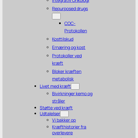
Integrativ Onkologi
Repurposed drugs
COC-
Protokollen
Kosttilskud
Ernæring og kost
Protokoller ved
kræft
Bloker kræften
metabolisk
Livet med kræft
Bivirkninger kemo og
stråler
Støtte ved kræft
Udtalelser
Vi bakker op
Kræfthistorier fra
overlevere