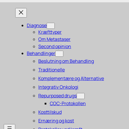
Diagnose
Kræfttyper
Om Metastaser
Second opinion
Behandlinger
Beslutning om Behandling
Traditionelle
Komplementære og Alternative
Integrativ Onkologi
Repurposed drugs
COC-Protokollen
Kosttilskud
Ernæring og kost