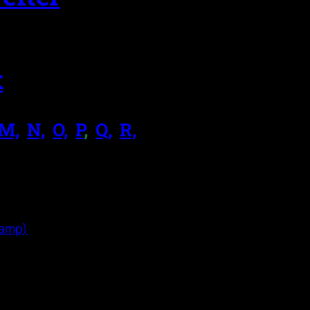
k
M,
.
N,
.
O,
.
P
,
.
Q,
.
R,
.
vamp)