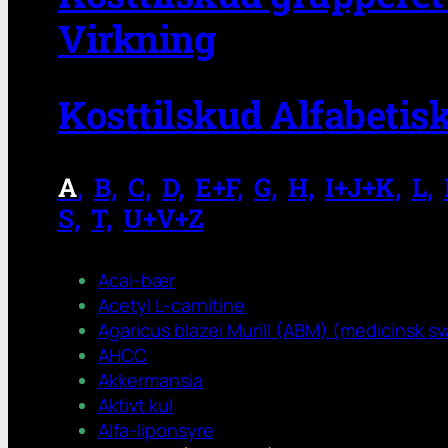
Virkning
Kosttilskud Alfabetis
A
,
.
B,
.
C,
.
D,
.
E+F,
.
G,
.
H,
.
I+J+K,
.
L,
.
S,
.
T,
.
U+V+Z
Acai-bær
Acetyl L-carnitine
Agaricus blazei Murill (ABM) (medicinsk s
AHCC
Akkermansia
Aktivt kul
Alfa-liponsyre