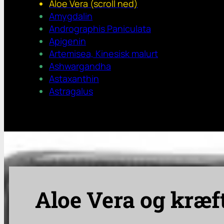
Aloe Vera (scroll ned)
Amygdalin
Andrographis Paniculata
Apigenin
Artemisea, Kinesisk malurt
Ashwargandha
Astaxanthin
Astragalus
Aloe Vera og kræf