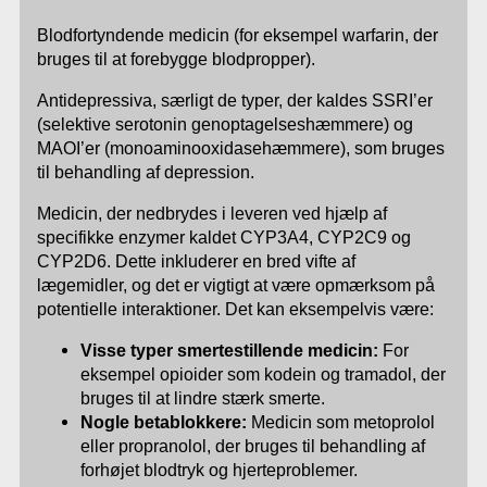
Blodfortyndende medicin (for eksempel warfarin, der
bruges til at forebygge blodpropper).
Antidepressiva, særligt de typer, der kaldes SSRI’er
(selektive serotonin genoptagelseshæmmere) og
MAOI’er (monoaminooxidasehæmmere), som bruges
til behandling af depression.
Medicin, der nedbrydes i leveren ved hjælp af
specifikke enzymer kaldet CYP3A4, CYP2C9 og
CYP2D6. Dette inkluderer en bred vifte af
lægemidler, og det er vigtigt at være opmærksom på
potentielle interaktioner. Det kan eksempelvis være:
Visse typer smertestillende medicin:
For
eksempel opioider som kodein og tramadol, der
bruges til at lindre stærk smerte.
Nogle betablokkere:
Medicin som metoprolol
eller propranolol, der bruges til behandling af
forhøjet blodtryk og hjerteproblemer.