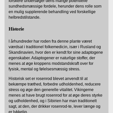
forskere undersøger dens mange potentielle
sundhedsmæssige fordele, herunder dens rolle som
en mulig supplerende behandling ved forskellige
helbredstilstande.
Historie
I århundreder har roden fra denne plante været
værdsat i traditionel folkemedicin, især i Rusland og
Skandinavien, hvor den er kendt for sine adaptogene
egenskaber. Adaptogener er naturlige stoffer, der
menes at øge kroppens modstandskraft over for
fysisk, mental og følelsesmæssig stress.
Historisk set er rosenrod blevet anvendt til at
bekæmpe træthed, forbedre udholdenhed, reducere
stress og øge den generelle vitalitet. Vikingerne
menes at have brugt rosenrod for at øge deres styrke
og udholdenhed, og i Sibirien har man traditionelt
sagt, at den, der drikker rosenrod-te, lever længe og
er lykkelig.