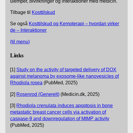
ulemper, bivirkninger og interaktioner med medicin.
Tilbage til
Kosttilskud
Se også
Kosttilskud og Kemoterapi – hvordan virker
de – Interaktioner
(til menu)
Links
[1]
Study on the activity of targeted delivery of DOX
against melanoma by exosome-like nanovesicles of
Rhodiola rosea
(PubMed, 2025)
[2]
Rosenrod (Generelt)
(Medicin.dk, 2025)
[3]
Rhodiola crenulata induces apoptosis in bone
metastatic breast cancer cells via activation of
caspase-9 and downregulation of MtMP activity
(PubMed, 2025)