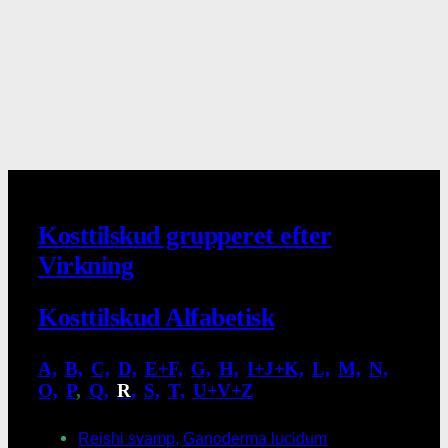
Kosttilskud grupperet efter
Virkning
Kosttilskud Alfabetisk
A,
.
B,
.
C,
.
D,
.
E+F,
.
G,
.
H,
.
I+J+K,
.
L,
.
M,
.
N,
.
O,
.
P
,
.
Q,
.
R
,
.
S,
.
T,
.
U+V+Z
Reishi svamp, Ganoderma lucidum