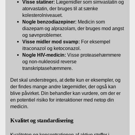
Visse statiner:
Lægemidler som simvastatin og
atorvastatin, der bruges til at sænke
kolesterolniveauet.
Nogle benzodiazepiner:
Medicin som
diazepam og alprazolam, der bruges mod angst
og søvnproblemer.
Visse midler mod svamp:
For eksempel
itraconazol og ketoconazol.
Nogle HIV-medicin:
Visse proteasehæmmere
og non-nukleosid reverse
transkriptasehæmmere.
Det skal understreges, at dette kun er eksempler, og
der findes mange andre lægemidler, der også kan
blive påvirket. Din behandler kan vurdere, om der er
en potentiel risiko for interaktioner med netop din
medicin.
Kvalitet og standardisering
Kvaliteten og koncentrationen af aktive stoffer i