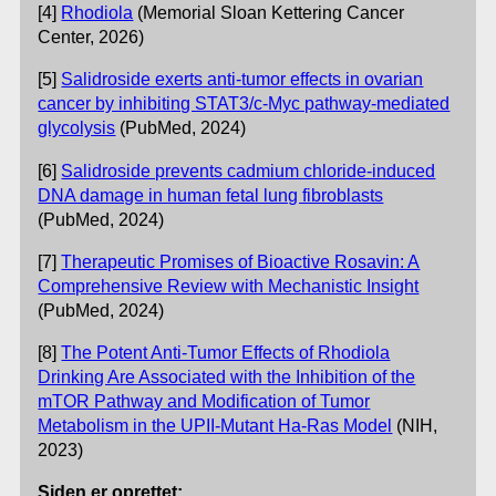
[4]
Rhodiola
(Memorial Sloan Kettering Cancer
Center, 2026)
[5]
Salidroside exerts anti-tumor effects in ovarian
cancer by inhibiting STAT3/c-Myc pathway-mediated
glycolysis
(PubMed, 2024)
[6]
Salidroside prevents cadmium chloride-induced
DNA damage in human fetal lung fibroblasts
(PubMed, 2024)
[7]
Therapeutic Promises of Bioactive Rosavin: A
Comprehensive Review with Mechanistic Insight
(PubMed, 2024)
[8]
The Potent Anti-Tumor Effects of Rhodiola
Drinking Are Associated with the Inhibition of the
mTOR Pathway and Modification of Tumor
Metabolism in the UPII-Mutant Ha-Ras Model
(NIH,
2023)
Siden er oprettet: