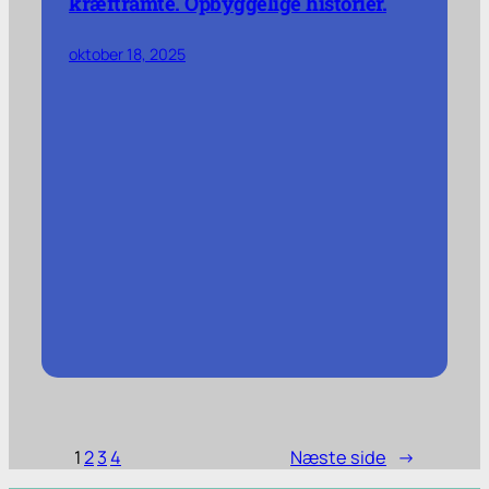
kræftramte. Opbyggelige historier.
oktober 18, 2025
1
2
3
4
Næste side
→