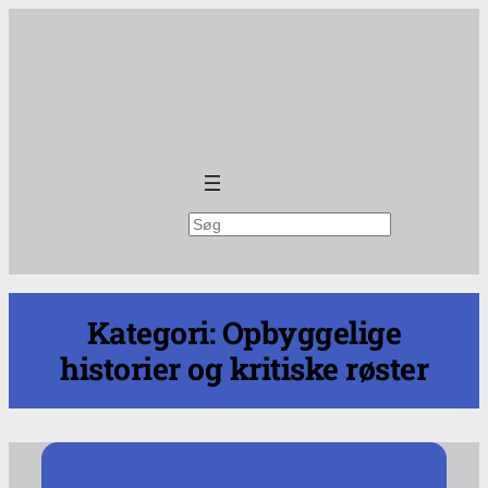
Spring
til
indhold
Søg
Kategori:
Opbyggelige
historier og kritiske røster