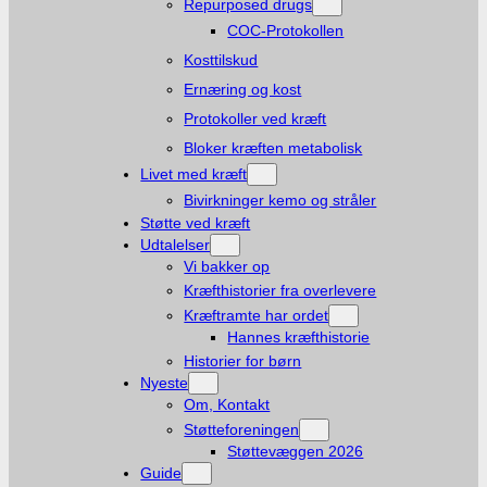
Repurposed drugs
COC-Protokollen
Kosttilskud
Ernæring og kost
Protokoller ved kræft
Bloker kræften metabolisk
Livet med kræft
Bivirkninger kemo og stråler
Støtte ved kræft
Udtalelser
Vi bakker op
Kræfthistorier fra overlevere
Kræftramte har ordet
Hannes kræfthistorie
Historier for børn
Nyeste
Om, Kontakt
Støtteforeningen
Støttevæggen 2026
Guide