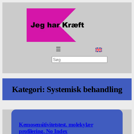
Spring
til
indhold
Søg
Kategori:
Systemisk behandling
Kemosensitivitetstest. molekylær
profilering. No Index