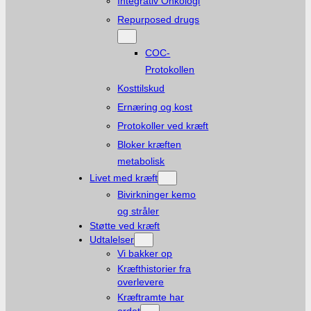
Integrativ Onkologi
Repurposed drugs
COC-
Protokollen
Kosttilskud
Ernæring og kost
Protokoller ved kræft
Bloker kræften
metabolisk
Livet med kræft
Bivirkninger kemo
og stråler
Støtte ved kræft
Udtalelser
Vi bakker op
Kræfthistorier fra
overlevere
Kræftramte har