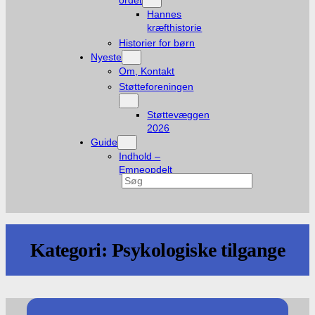
ordet
Hannes
kræfthistorie
Historier for børn
Nyeste
Om, Kontakt
Støtteforeningen
Støttevæggen
2026
Guide
Indhold –
Emneopdelt
Søg
Kategori:
Psykologiske tilgange