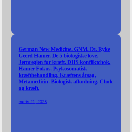
German New Medicine. GNM. Dr. Ryke
Geerd Hamer. De 5 biologiske love.
Jernreglen for kræft. DHS konfliktchok.
Hamer Fokus. Psykosomatisk
kræftbehandling. Kræftens årsag.
Metamedicin. Biologisk afkodning. Chok
og kræft.
marts 21, 2025