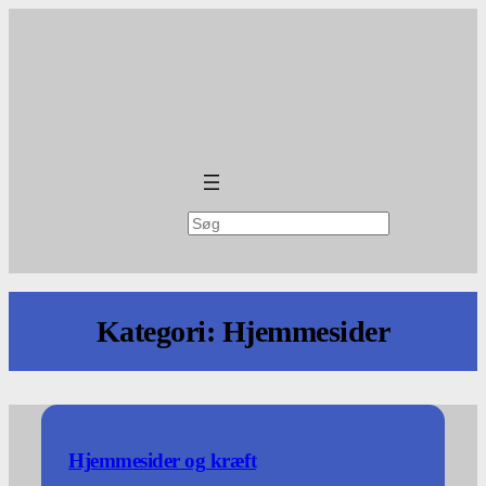
Spring
til
indhold
Søg
Kategori:
Hjemmesider
Hjemmesider og kræft