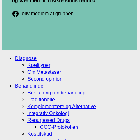
og vær med til at sikre sitets fremtid.
bliv medlem af gruppen
.
.
Diagnose
Kræfttyper
Om Metastaser
Second opinion
Behandlinger
Beslutning om behandling
Traditionelle
Komplementære og Alternative
Integrativ Onkologi
Repurposed Drugs
COC-Protokollen
Kosttilskud