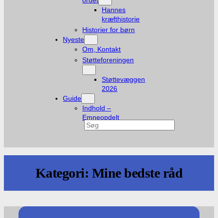
ordet
Hannes
kræfthistorie
Historier for børn
Nyeste
Om, Kontakt
Støtteforeningen
Støttevæggen
2026
Guide
Indhold –
Emneopdelt
Søg
Kategori:
Mine bedste råd