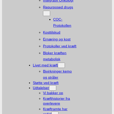
Integrativ Onkologi
Repurposed drugs
COC-
Protokollen
Kosttilskud
Ernæring og kost
Protokoller ved kræft
Bloker kræften
metabolisk
Livet med kræft
Bivirkninger kemo
og stråler
Støtte ved kræft
Udtalelser
Vi bakker op
Kræfthistorier fra
overlevere
Kræftramte har