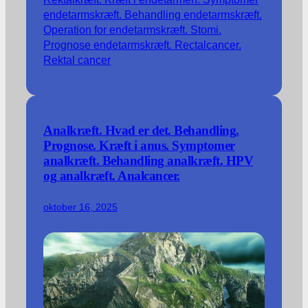
Analkræft. Hvad er det. Behandling.
Prognose. Kræft i anus. Symptomer
analkræft. Behandling analkræft. HPV
og analkræft. Analcancer.
oktober 16, 2025