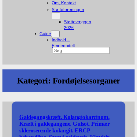
Om, Kontakt
Støtteforeningen
Støttevæggen
2026
Guide
Indhold –
Emneopdelt
Søg
Kategori:
Fordøjelsesorganer
Galdegangskræft. Kolangiokarcinom.
Kræft i galdegangene. Gulsot. Primær
skleroserende kolangit. ERCP