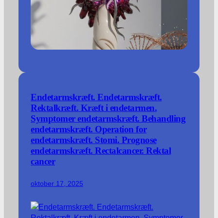
Endetarmskræft. Endetarmskræft.
Rektalkræft. Kræft i endetarmen.
Symptomer endetarmskræft. Behandling
endetarmskræft. Operation for
endetarmskræft. Stomi. Prognose
endetarmskræft. Rectalcancer. Rektal
cancer
oktober 17, 2025