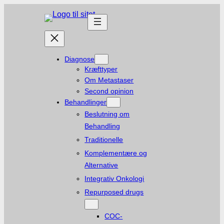
Spring
til
indhold
Diagnose
Kræfttyper
Om Metastaser
Second opinion
Behandlinger
Beslutning om
Behandling
Traditionelle
Komplementære og
Alternative
Integrativ Onkologi
Repurposed drugs
COC-