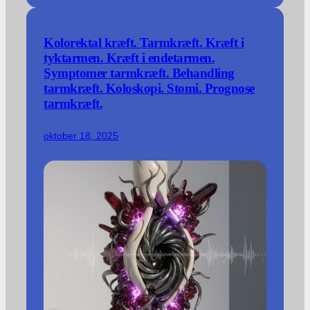
Kolorektal kræft. Tarmkræft. Kræft i
tyktarmen. Kræft i endetarmen.
Symptomer tarmkræft. Behandling
tarmkræft. Koloskopi. Stomi. Prognose
tarmkræft.
oktober 18, 2025